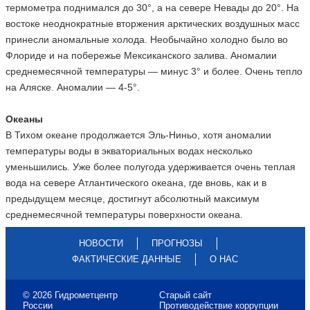
термометра поднимался до 30°, а на севере Невады до 20°. На
востоке неоднократные вторжения арктических воздушных масс
принесли аномальные холода. Необычайно холодно было во
Флориде и на побережье Мексиканского залива. Аномалии
среднемесячной температуры — минус 3° и более. Очень тепло
на Аляске. Аномалии — 4-5°.
Океаны
В Тихом океане продолжается Эль-Ниньо, хотя аномалии
температуры воды в экваториальных водах несколько
уменьшились. Уже более полугода удерживается очень теплая
вода на севере Атлантического океана, где вновь, как и в
предыдущем месяце, достигнут абсолютный максимум
среднемесячной температуры поверхности океана.
НОВОСТИ
ПРОГНОЗЫ
ФАКТИЧЕСКИЕ ДАННЫЕ
О НАС
© 2026 Гидрометцентр
Старый сайт
России
Противодействие коррупции