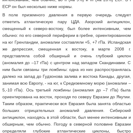
ЕСР он был несколько ниже нормы.
В поле приземного давления в первую очередь следует
отметить атлантическую пару ЦДА. Азорский антициклон,
смещенный к северо-востоку, был более интенсивным, чем
обычно: по его северной периферии в гребне, ориентированном
на юг Гренландии, аномалии составляли +5, +7 гПа. Исландская
же депрессия, смещенная к востоку, в марте 2008 г.
представляла собой обширный и очень глубокий циклон
(аномалия до –17 гПа) с центром над западом Скандинавии. С
ним были связаны три ложбины: одна из них распространялась
далеко на запад до Гудзонова залива и востока Канады, другая,
занимая всю Европу, - на юг, к Средиземному морю (аномалии –
5,-10 гПа). Ось третьей ложбины (аномалия до –7 гПа) была
ориентирована на восток, проходя по северу Евразии до Якутии.
Таким образом, практически вся Евразия была занята областью
больших отрицательных аномалий давления. Сибирский
антициклон, находясь в этой области, был менее интенсивным и
обширным, чем обычно. Погоду в северной половине Евразии
определяли глубокие атлантические циклоны, быстро