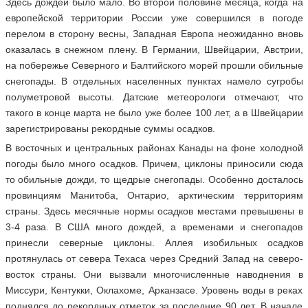
Здесь дождей было мало. Во второй половине месяца, когда на
европейской территории России уже совершился в погоде
перелом в сторону весны, Западная Европа неожиданно вновь
оказалась в снежном плену. В Германии, Швейцарии, Австрии,
на побережье Северного и Балтийского морей прошли обильные
снегопады. В отдельных населенных пунктах намело сугробы
полуметровой высоты. Датские метеорологи отмечают, что
такого в конце марта не было уже более 100 лет, а в Швейцарии
зарегистрированы рекордные суммы осадков.
В восточных и центральных районах Канады на фоне холодной
погоды было много осадков. Причем, циклоны приносили сюда
то обильные дожди, то щедрые снегопады. Особенно досталось
провинциям Манитоба, Онтарио, арктическим территориям
страны. Здесь месячные нормы осадков местами превышены в
3-4 раза. В США много дождей, а временами и снегопадов
принесли северные циклоны. Аллея изобильных осадков
протянулась от севера Техаса через Средний Запад на северо-
восток страны. Они вызвали многочисленные наводнения в
Миссури, Кентукки, Оклахоме, Арканзасе. Уровень воды в реках
поднялся до рекордных отметок за последние 90 лет. В начале