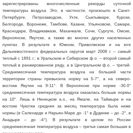
зарегистрированы многочисленные рекорды суточной
температуры воздуха. Это, в частности, произошло в Санкт-
Петербурге, Петрозаводске, Ухте, Сыктывкаре, Курске,
Белгороде, Воронеже, Тамбове, Казани, Ульяновске, Самаре,
Краснодаре, Владикавказе, Махачкале, Сочи, Сургуте, Омске,
Верхоянске, Якутске, а также во многих других населенных
пунктах. В результате в Южном, Приволжском и на юге
Дальневосточного федеральных округов март 2008 г. – самый
теплый с 1891 г.; в Уральском и Сибирском ф.о. – второй самый
теплый в ранжированном ряду, а в Центральном ф.о. – третий.
Среднемесячная температура воздуха на большей части
территории страны превысила норму на 5-7°, а на северо-
востоке Якутии на 9-11°. В Верхоянске при норме -30.0°
среднемесячная температура воздуха оказалась больше нормы
на 10°. Лишь в Ненецком а.о., на Ямале, на Таймыре и на
востоке Чукотки средняя за месяц температура была ниже
нормы (в Салехарде и Нарьян-Маре до -1° в Дудинке – до -2°, в
Анадыре – до -4°). В результате в целом по России
среднемесячная температура воздуха – третья самая большая в