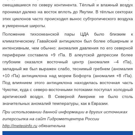
смещавшиеся по северу континента. Тёплый и влажный воздух
проникал далеко на восток вплоть до Якутии. В тёплых секторах
этих циклонов часто происходил вынос субтропического воздуха
в умеренные широты.
Положение тихоокеанской пары ЦДА было близким к
климатическому. Гавайский антициклон был более обширным и
интенсивным, чем обычно: аномалия давления по его северной
периферии составила +9 гПа. В алеутской депрессии более
глубоким оказался восточный центр (аномалия –4 гПа),
западный же был выражен слабо, теснимый гребнем (аномалия
+10 гПа) антициклона над морем Бофорта (аномалия +8 гПа).
Под влиянием этого антициклона находилась восточная часть
Чукотки, куда с северо-восточными потоками поступал холодный
арктический воздух. В Северной Америке не было столь
значительных аномалий температуры, как в Евразии.
При использовании данной информации в других источниках
гиперссылка на сайт Гидрометцентра России
http://meteoinfo.ru
обязательна