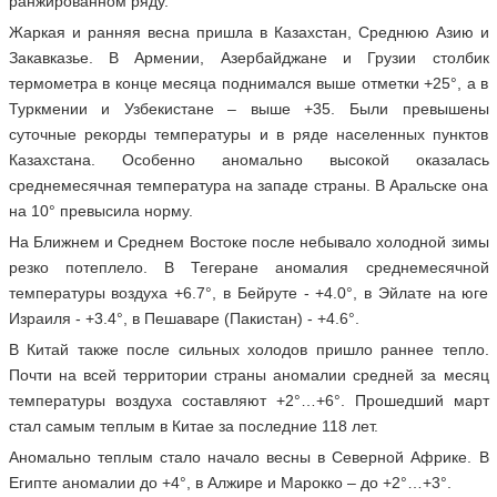
ранжированном ряду.
Жаркая и ранняя весна пришла в Казахстан, Среднюю Азию и
Закавказье. В Армении, Азербайджане и Грузии столбик
термометра в конце месяца поднимался выше отметки +25°, а в
Туркмении и Узбекистане – выше +35. Были превышены
суточные рекорды температуры и в ряде населенных пунктов
Казахстана. Особенно аномально высокой оказалась
среднемесячная температура на западе страны. В Аральске она
на 10° превысила норму.
На Ближнем и Среднем Востоке после небывало холодной зимы
резко потеплело. В Тегеране аномалия среднемесячной
температуры воздуха +6.7°, в Бейруте - +4.0°, в Эйлате на юге
Израиля - +3.4°, в Пешаваре (Пакистан) - +4.6°.
В Китай также после сильных холодов пришло раннее тепло.
Почти на всей территории страны аномалии средней за месяц
температуры воздуха составляют +2°…+6°. Прошедший март
стал самым теплым в Китае за последние 118 лет.
Аномально теплым стало начало весны в Северной Африке. В
Египте аномалии до +4°, в Алжире и Марокко – до +2°…+3°.