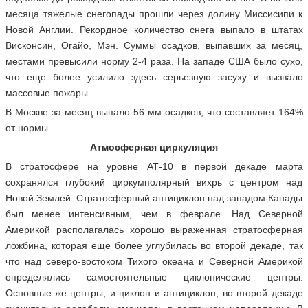
месяца тяжелые снегопады прошли через долину Миссисипи к
Новой Англии. Рекордное количество снега выпало в штатах
Висконсин, Огайо, Мэн. Суммы осадков, выпавших за месяц,
местами превысили норму 2-4 раза. На западе США было сухо,
что еще более усилило здесь серьезную засуху и вызвало
массовые пожары.
В Москве за месяц выпало 56 мм осадков, что составляет 164%
от нормы.
Атмосферная циркуляция
В стратосфере на уровне АТ-10 в первой декаде марта
сохранялся глубокий циркумполярный вихрь с центром над
Новой Землей. Стратосферный антициклон над западом Канады
был менее интенсивным, чем в феврале. Над Северной
Америкой располагалась хорошо выраженная стратосферная
ложбина, которая еще более углубилась во второй декаде, так
что над северо-востоком Тихого океана и Северной Америкой
определялись самостоятельные циклонические центры.
Основные же центры, и циклон и антициклон, во второй декаде