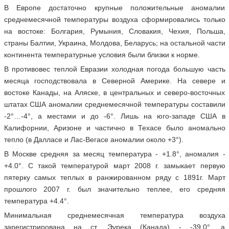
В Европе достаточно крупные положительные аномалии
среднемесячной температуры воздуха сформировались только
на востоке: Болгария, Румыния, Словакия, Чехия, Польша,
страны Балтии, Украина, Молдова, Беларусь; на остальной части
континента температурные условия были близки к норме.
В противовес теплой Евразии холодная погода большую часть
месяца господствовала в Северной Америке. На севере и
востоке Канады, на Аляске, в центральных и северо-восточных
штатах США аномалии среднемесячной температуры составили
-2°…-4°, а местами и до -6°. Лишь на юго-западе США в
Калифорнии, Аризоне и частично в Техасе было аномально
тепло (в Далласе и Лас-Вегасе аномалии около +3°).
В Москве средняя за месяц температура - +1.8°, аномалия -
+4.0°. С такой температурой март 2008 г. замыкает первую
пятерку самых теплых в ранжированном ряду с 1891г. Март
прошлого 2007 г. был значительно теплее, его средняя
температура +4.4°.
Минимальная среднемесячная температура воздуха
зарегистрирована на ст. Эурека (Канада) - -39.0°, а