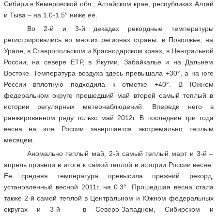
Сибири в Кемеровской обл., Алтайском крае, республиках Алтай
и Тыва – на 1.0-1.5° ниже ее.
Во 2-й и 3-й декадах рекордные температуры
регистрировались во многих регионах страны: в Поволжье, на
Урале, в Ставропольском и Краснодарском краях, в Центральной
России, на севере ЕТР, в Якутии, Забайкалье и на Дальнем
Востоке. Температура воздуха здесь превышала +30°, а на юге
России вплотную подходила к отметке +40°. В Южном
федеральном округе прошедший май второй самый теплый в
истории регулярных метеонаблюдений. Впереди него в
ранжированном ряду только май 2012г. В последние три года
весна на юге России завершается экстремально теплым
месяцем.
Аномально теплый май, 2-й самый теплый март и 3-й –
апрель привели в итоге к самой теплой в истории России весне.
Ее средняя температура превысила прежний рекорд,
установленный весной 2011г. на 0.3°. Прошедшая весна стала
также 2-й самой теплой в Центральном и Южном федеральных
округах и 3-й – в Северо-Западном, Сибирском и