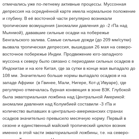
отмечались уже по-летнему активные процессы. Муссонная
депрессия на осреднённой карте имела нормальное положение
и глубину. В её восточной части регулярно возникали
тропические возмущения (аномалии давления до -2 гПа над
Мьянмой), дававшие сильные осадки на побережье
Бенгальского залива. Самые сильные дожди (до 209 мм/сутки)
вызвала тропическая депрессия, вышедшая 26 мая на северо-
восточное побережье Индии. Продвижение юго-западного
муссона к северу было связано с периодами сильных осадков в
Индокитае и на юге Китая, где за сутки в конце мая выпадало до
108 мм. Значительно больше нормы выпадало осадков и на
западе Африки (в Гвинее, Мали, Нигере, Кот-д΄Ивуаре), где
регулярно отмечалась бурная конвекция в зоне ВЗК. Глубокой
была экваториальная ложбина над Центральной Америкой:
аномалии давления над Колумбией составили -3 гПа и
количество выпавших в центрально-американских странах
осадков значительно превысило месячную норму. Первый в
сезоне и единственный майский тропический циклон возник
именно в этой части экваториальной ложбины, т.е. на северо-