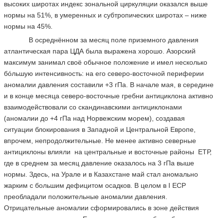
высоких широтах индекс зональной циркуляции оказался выше
нормы на 51%, в умеренных и субтропических широтах – ниже
нормы на 45%.
В осреднённом за месяц поле приземного давления
атлантическая пара ЦДА была выражена хорошо. Азорский
максимум занимал своё обычное положение и имел несколько
бóльшую интенсивность: на его северо-восточной периферии
аномалии давления составили +3 гПа. В начале мая, в середине
и в конце месяца северо-восточные гребни антициклона активно
взаимодействовали со скандинавскими антициклонами
(аномалии до +4 гПа над Норвежским морем), создавая
ситуации блокирования в Западной и Центральной Европе,
впрочем, непродолжительные. Не менее активно северные
антициклоны влияли на центральные и восточные районы ЕТР,
где в среднем за месяц давление оказалось на 3 гПа выше
нормы. Здесь, на Урале и в Казахстане май стал аномально
жарким с большим дефицитом осадков. В целом в I ЕСР
преобладали положительные аномалии давления.
Отрицательные аномалии сформировались в зоне действия