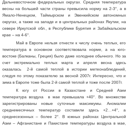
Дальневосточном федеральных округах. Средняя температура
весны на большей части страны превысила норму на 2-3°, а в
Ямало-Ненецком, Таймырском и Эвенкийском автономных
округах, а также на западе и в центральных районах Якутии, на
севере Иркутской обл., в Республике Бурятия и Забайкальском
крае – на 4-6°.
Май в Европе нельзя отнести к числу очень теплых, его
температура в основном соответствовала норме, а на юго-
востоке (Балканы, Греция) было даже холоднее обычного. Но за
счет экстремально теплых марта и апреля весна здесь
оказалась 2-й самой теплой в истории метеонаблюдений,
следуя по этому показателю за весной 2007г. Интересно, что и
зима в Европе тоже была 2-й самой теплой и тоже после 2007г.
К югу от России в Казахстане и Средней Азии
температура воздуха в мае превышала +40°. Во множестве
зарегистрированы новые суточные максимумы. Аномалии
среднемесячных температур составили здесь +2…+4°, а
среднесезонных – более 2°. В южных районах Центральной
Азии – Афганистане и Пакистане температуры воздуха в мае,