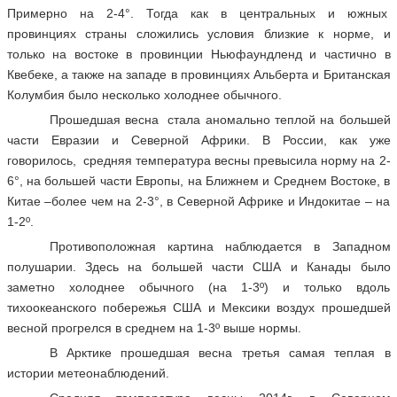
Примерно на 2-4°. Тогда как в центральных и южных
провинциях страны сложились условия близкие к норме, и
только на востоке в провинции Ньюфаундленд и частично в
Квебеке, а также на западе в провинциях Альберта и Британская
Колумбия было несколько холоднее обычного.
Прошедшая весна стала аномально теплой на большей
части Евразии и Северной Африки. В России, как уже
говорилось, средняя температура весны превысила норму на 2-
6°, на большей части Европы, на Ближнем и Среднем Востоке, в
Китае –более чем на 2-3°, в Северной Африке и Индокитае – на
1-2º.
Противоположная картина наблюдается в Западном
полушарии. Здесь на большей части США и Канады было
заметно холоднее обычного (на 1-3º) и только вдоль
тихоокеанского побережья США и Мексики воздух прошедшей
весной прогрелся в среднем на 1-3º выше нормы.
В Арктике прошедшая весна третья самая теплая в
истории метеонаблюдений.