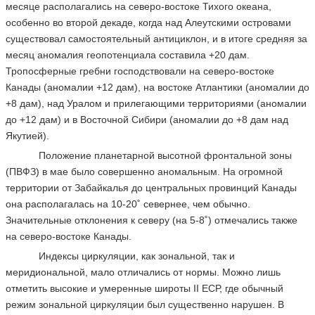
месяце располагались на северо-востоке Тихого океана,
особенно во второй декаде, когда над Алеутскими островами
существовал самостоятельный антициклон, и в итоге средняя за
месяц аномалия геопотенциала составила +20 дам.
Тропосферные гребни господствовали на северо-востоке
Канады (аномалии +12 дам), на востоке Атлантики (аномалии до
+8 дам), над Уралом и прилегающими территориями (аномалии
до +12 дам) и в Восточной Сибири (аномалии до +8 дам над
Якутией).
Положение планетарной высотной фронтальной зоны
(ПВФЗ) в мае было совершенно аномальным. На огромной
территории от Забайкалья до центральных провинций Канады
она располагалась на 10-20˚ севернее, чем обычно.
Значительные отклонения к северу (на 5-8˚) отмечались также
на северо-востоке Канады.
Индексы циркуляции, как зональной, так и
меридиональной, мало отличались от нормы. Можно лишь
отметить высокие и умеренные широты II ЕСР, где обычный
режим зональной циркуляции был существенно нарушен. В