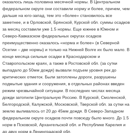
оказалось лишь половина месячной нормы. В Центральном
федеральном округе они составили норму и более, причем, чем
дальше на юго-запад, тем это «более» становилось все
заметнее, и в Орловской, Брянской, Курской обл. суммы осадков
за месяц составили уже 1.5 нормы. Еще южнее в Южном и
Северо-Кавказском федеральных округах осадков
преимущественно оказалось «норма и более» (в Северной
Осетии – две нормы) и только на Нижней Волге их было мало. В
конце месяца сильные осадки в Краснодарском и
Ставропольском краях, а также в Ростовской обл. (за сутки
выпадало до 50мм дождя) вызвали подъем уровня рек до
критических отметок. Были затоплены дороги, разрушены
подмытые здания и сооружения, в отдельных районах введен
режим чрезвычайной ситуации. В последних числах месяца
дожди затопили Центральную Россию. В Курской, Смоленской,
Белгородской, Калужской, Московской, Тверской обл. за сутки на
землю выливалось от 20 до 45мм дождя. В Северо-Западном
федеральном округе осадков почти повсюду было много. До 1.5
норм в Псковской, Архангельской обл. и Республике Карелия и
до двух норм в Ленинградской обл.