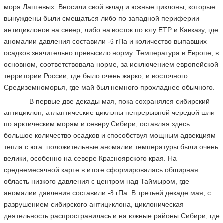
моря Лаптевых. Вносили свой вклад и южные циклоны, которые
вынуждены были смещаться либо по западной периферии
антициклонов на север, либо на восток по югу ЕТР и Кавказу, где
аномалии давления составили -6 гПа и количество выпавших
осадков значительно превысило норму. Температура в Европе, в
основном, соответствовала норме, за исключением европейской
территории России, где было очень жарко, и восточного
Средиземноморья, где май был немного прохладнее обычного.
В первые две декады мая, пока сохранялся сибирский
антициклон, атлантические циклоны непрерывной чередой шли
по арктическим морям и северу Сибири, оставляя здесь
большое количество осадков и способствуя мощным адвекциям
тепла с юга: положительные аномалии температуры были очень
велики, особенно на севере Красноярского края. На
среднемесячной карте в итоге сформировалась обширная
область низкого давления с центром над Таймыром, где
аномалии давления составили -8 гПа. В третьей декаде мая, с
разрушением сибирского антициклона, циклоническая
деятельность распространилась и на южные районы Сибири, где