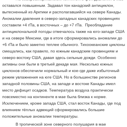
оставался повышеным. Задавал тон канадский антициклон,
вытесненный из Арктики и располагавшийся на севере Канады.
Аномалии давления в северо-западных канадских провинциях
составили +4 гПа, в восточных – до +7 гПа. Преобладание
антициклональной погоды отмечалось также на юго-западе США
и на севере Мексики, где в итоге сформировались аномалии до
+6 гПа и было заметно теплее обычного. Тихоокеанские циклоны
смещались, как правило, по южным канадским провинциям и
северо-востоку США, давая здесь сильные дожди. Особенно
активны они были в третьей декаде мая. Несколько южных
циклонов обеспечили нормальный и кое-где даже избыточный
режим увлажнения на юге США. Но в большинстве регионов
западной половины США, на западе и востоке Канады имел
место дефицит осадков. Температура воздуха практически
повсеместно на континенте в мае была близка к норме.
Исключением, кроме запада США, стал восток Канады, где под
влиянием тёплых адвекций сформировались большие
положительные аномалии температуры.
В тропической зоне северного полушария в мае