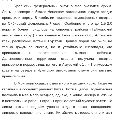
Уральский федеральный округ в мае оказался сухим.
Лишь на севере в Ямало-Ненецком автономном округе осадки
превысили норму. В изобилии пришлось атмосферных осадков
на Сибирский федеральный округ. Особенно много до 1.5-2.0
норм и более пришлось на северные районы (Таймырский
автономный округ) и на южные – Кемеровская обл., Алтайский
край, республики Алтай и Бурятия. Причем порой это были не
только дождь со снегом, но и устойчивые снегопады, что
приводило к восстановлению зимнего пейзажа.
Дальневосточные территории страны получили осадков
примерно в норме, лишь на юге в Амурской обл. и Приморском
крае и на севере в Чукотском автономном округе они заметно
превысили ее.
В Монголии осадков было много – до двух норм. Такая же
картина и в соседних районах Китая. Хотя в целом Поднебесная
получила в мае мало осадков, однако, в конце месяца в южные
и центральные районы страны пришел летний муссон: затяжные
ливни вызвали подъем уровня воды в реках, наводнения,
ливневые паводки и оползни. Китайские метеорологи считают