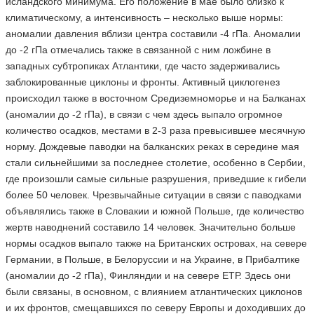
исландского минимума. Его положение в мае было близко к
климатическому, а интенсивность – несколько выше нормы:
аномалии давления вблизи центра составили -4 гПа. Аномалии
до -2 гПа отмечались также в связанной с ним ложбине в
западных субтропиках Атлантики, где часто задерживались
заблокированные циклоны и фронты. Активный циклогенез
происходил также в восточном Средиземноморье и на Балканах
(аномалии до -2 гПа), в связи с чем здесь выпало огромное
количество осадков, местами в 2-3 раза превысившее месячную
норму. Дождевые паводки на балканских реках в середине мая
стали сильнейшими за последнее столетие, особенно в Сербии,
где произошли самые сильные разрушения, приведшие к гибели
более 50 человек. Чрезвычайные ситуации в связи с паводками
объявлялись также в Словакии и южной Польше, где количество
жертв наводнений составило 14 человек. Значительно больше
нормы осадков выпало также на Британских островах, на севере
Германии, в Польше, в Белоруссии и на Украине, в Прибалтике
(аномалии до -2 гПа), Финляндии и на севере ЕТР. Здесь они
были связаны, в основном, с влиянием атлантических циклонов
и их фронтов, смещавшихся по северу Европы и доходивших до