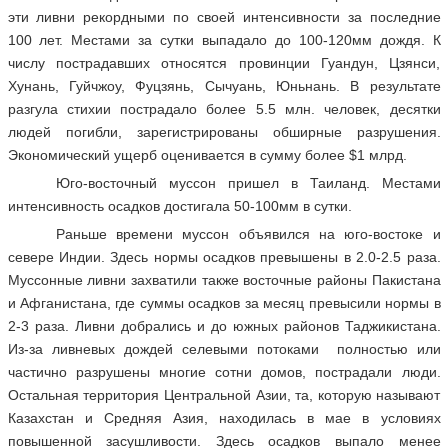
эти ливни рекордными по своей интенсивности за последние
100 лет. Местами за сутки выпадало до 100-120мм дождя. К
числу пострадавших относятся провинции Гуандун, Цзянси,
Хунань, Гуйчжоу, Фуцзянь, Сычуань, Юньнань. В результате
разгула стихии пострадало более 5.5 млн. человек, десятки
людей погибли, зарегистрированы обширные разрушения.
Экономический ущерб оценивается в сумму более $1 млрд.
Юго-восточный муссон пришел в Таиланд. Местами
интенсивность осадков достигала 50-100мм в сутки.
Раньше времени муссон объявился на юго-востоке и
севере Индии. Здесь нормы осадков превышены в 2.0-2.5 раза.
Муссонные ливни захватили также восточные районы Пакистана
и Афганистана, где суммы осадков за месяц превысили нормы в
2-3 раза. Ливни добрались и до южных районов Таджикистана.
Из-за ливневых дождей селевыми потоками полностью или
частично разрушены многие сотни домов, пострадали люди.
Остальная территория Центральной Азии, та, которую называют
Казахстан и Средняя Азия, находилась в мае в условиях
повышенной засушливости. Здесь осадков выпало менее