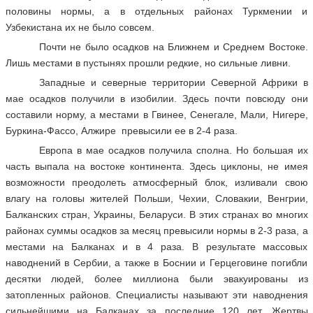
половины нормы, а в отдельных районах Туркмении и
Узбекистана их не было совсем.
Почти не было осадков на Ближнем и Среднем Востоке.
Лишь местами в пустынях прошли редкие, но сильные ливни.
Западные и северные территории Северной Африки в
мае осадков получили в изобилии. Здесь почти повсюду они
составили норму, а местами в Гвинее, Сенегале, Мали, Нигере,
Буркина-Фассо, Алжире превысили ее в 2-4 раза.
Европа в мае осадков получила сполна. Но большая их
часть выпала на востоке континента. Здесь циклоны, не имея
возможности преодолеть атмосферный блок, изливали свою
влагу на головы жителей Польши, Чехии, Словакии, Венгрии,
Балканских стран, Украины, Беларуси. В этих странах во многих
районах суммы осадков за месяц превысили нормы в 2-3 раза, а
местами на Балканах и в 4 раза. В результате массовых
наводнений в Сербии, а также в Боснии и Герцеговине погибли
десятки людей, более миллиона были эвакуированы из
затопленных районов. Специалисты называют эти наводнения
сильнейшими на Балканах за последние 120 лет. Жертвы