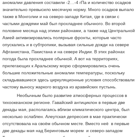
аномалии давления составили -2…-4 гПа и количество осадков
значительно превысило месячную норму. Много осадков выпало
также в Монголии и на северо-западе Китая, где в связи с
частыми дождями май был прохладнее обычного. Во второй
половине месяца над этими районами, а также над Центральной
Азией активизировались полярные фронты, которые часто
опускались и в субтропики, вызывая сильные дожди на севере
Афганистана, Пакистана и на севере Индии. В этих районах
погода была прохладнее обычной. А вот на территориях,
прилегающих к Аральскому морю сформировались очень
большие положительные аномалии температуры, поскольку
складывавшиеся здесь циркуляционные условия способствовали
частому выносу жаркого воздуха из аравийских пустынь.
Необычным было развитие атмосферных процессов в
тихоокеанском регионе. Гавайский антициклон в первые две
декады мая, располагаясь вблизи климатического центра, был
несколько ослаблен. Алеутская депрессия в мае практически
отсутствовала на своём обычном месте. Вместо неё в первые
две декады мая над Беринговым морем и северо-западом