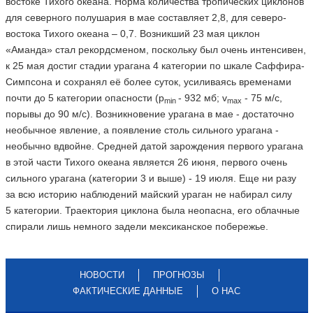
востоке Тихого океана. Норма количества тропических циклонов
для северного полушария в мае составляет 2,8, для северо-
востока Тихого океана – 0,7. Возникший 23 мая циклон
«Аманда» стал рекордсменом, поскольку был очень интенсивен,
к 25 мая достиг стадии урагана 4 категории по шкале Саффира-
Симпсона и сохранял её более суток, усиливаясь временами
почти до 5 категории опасности (р
- 932 мб; v
- 75 м/c,
min
max
порывы до 90 м/с).
Возникновение урагана в мае - достаточно
необычное явление, а появление столь сильного урагана -
необычно вдвойне. Средней датой зарождения первого урагана
в этой части Тихого океана является 26 июня, первого очень
сильного урагана (категории 3 и выше) - 19 июля. Еще ни разу
за всю историю наблюдений майский ураган не набирал силу
5 категории. Траектория циклона была неопасна, его облачные
спирали лишь немного задели мексиканское побережье.
НОВОСТИ
ПРОГНОЗЫ
ФАКТИЧЕСКИЕ ДАННЫЕ
О НАС