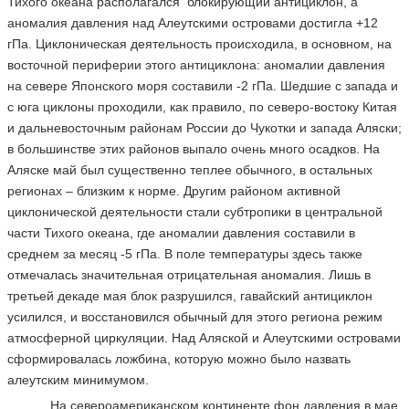
Тихого океана располагался блокирующий антициклон, а
аномалия давления над Алеутскими островами достигла +12
гПа. Циклоническая деятельность происходила, в основном, на
восточной периферии этого антициклона: аномалии давления
на севере Японского моря составили -2 гПа. Шедшие с запада и
с юга циклоны проходили, как правило, по северо-востоку Китая
и дальневосточным районам России до Чукотки и запада Аляски;
в большинстве этих районов выпало очень много осадков. На
Аляске май был существенно теплее обычного, в остальных
регионах – близким к норме. Другим районом активной
циклонической деятельности стали субтропики в центральной
части Тихого океана, где аномалии давления составили в
среднем за месяц -5 гПа. В поле температуры здесь также
отмечалась значительная отрицательная аномалия. Лишь в
третьей декаде мая блок разрушился, гавайский антициклон
усилился, и восстановился обычный для этого региона режим
атмосферной циркуляции. Над Аляской и Алеутскими островами
сформировалась ложбина, которую можно было назвать
алеутским минимумом.
На североамериканском континенте фон давления в мае