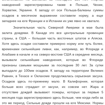
наводнений зарегистрированы также в Польше, Чехии,
Хорватии, Украине. К западу от оси Польша-Балканы суммы
осадков в месячном выражении составили норму, а еще
западнее на юге Франции и в Испании их уже явно не хватало.
Значительная часть Северной Америки в мае была
залита дождями. В Канаде это все центральные провинции
страны, в США – большая часть восточных штатов и Аляска.
Хотя здесь осадки составили примерно норму или чуть более,
временами сильнейшие ливни, как, например, во Флориде и
Алабаме в начале и на северо-востоке США в середине месяца,
вызывали сильнейшие наводнения, которые во Флориде
признаны самыми мощными за последние 30 лет. За сутки
выпадало до 100мм осадков. К западу на территории Великих
Равнин, в Техасе и Оклахоме продолжалась серьезная засуха.
Осадков здесь по-прежнему мало. В Калифорнии, которая
больше всех страдает от засухи, их совсем нет. Жара и
отсутствие дождей вызывают пожары, которых за первые 5
месяцев года зарегистрировано здесь больше, чем когда-либо за
это же период. Сильные дожди прошли на юге Мексики. Нормы