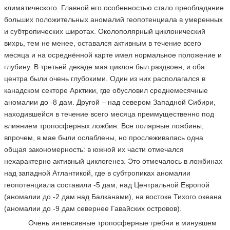
климатического. Главной его особенностью стало преобладание
больших положительных аномалий геопотенциала в умеренных
и субтропических широтах. Околополярный циклонический
вихрь, тем не менее, оставался активным в течение всего
месяца и на осреднённой карте имел нормальное положение и
глубину. В третьей декаде мая циклон был раздвоен, и оба
центра были очень глубокими. Один из них располагался в
канадском секторе Арктики, где обусловил среднемесячные
аномалии до -8 дам. Другой – над севером Западной Сибири,
находившейся в течение всего месяца преимущественно под
влиянием тропосферных ложбин. Все полярные ложбины,
впрочем, в мае были ослаблены, но прослеживалась одна
общая закономерность: в южной их части отмечался
нехарактерно активный циклогенез. Это отмечалось в ложбинах
над западной Атлантикой, где в субтропиках аномалии
геопотенциала составили -5 дам, над Центральной Европой
(аномалии до -2 дам над Балканами), на востоке Тихого океана
(аномалии до -9 дам севернее Гавайских островов).
Очень интенсивные тропосферные гребни в минувшем