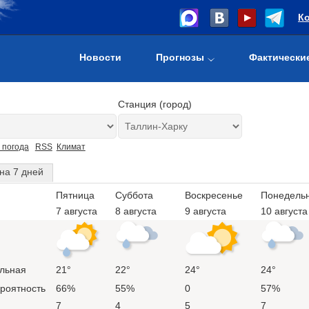
К
Новости
Прогнозы
Фактически
Станция (город)
 погода
RSS
Климат
на 7 дней
Пятница
Суббота
Воскресенье
Понедель
7 августа
8 августа
9 августа
10 августа
льная
21°
22°
24°
24°
ероятность
66%
55%
0
57%
7
4
5
7