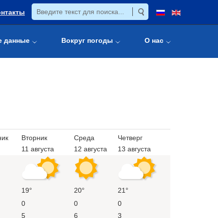
онтакты
е данные
Вокруг погоды
О нас
ник
Вторник
Среда
Четверг
11 августа
12 августа
13 августа
19°
20°
21°
0
0
0
5
6
3