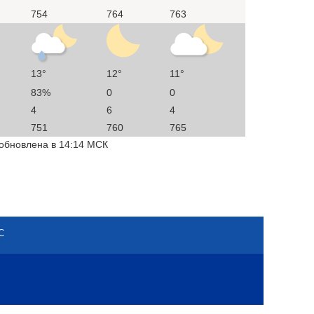
754
764
763
13°
12°
11°
83%
0
0
4
6
4
751
760
765
 обновлена в 14:14 МСК
С