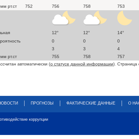
мм рт.ст
752
756
758
753
льная
12°
12°
14°
ероятность
0
0
0
3
3
4
мм рт.ст
755
758
757
ссчитан автоматически (
о статусе данной информации
). Страница
НОВОСТИ
ПРОГНОЗЫ
ФАКТИЧЕСКИЕ ДАННЫЕ
О НА
отиводействие коррупции