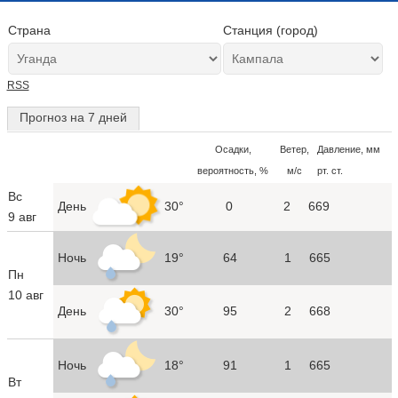
Страна
Станция (город)
RSS
Прогноз на 7 дней
Осадки,
Ветер,
Давление, мм
вероятность, %
м/с
рт. ст.
Вс
День
30°
0
2
669
9 авг
Ночь
19°
64
1
665
Пн
10 авг
День
30°
95
2
668
Ночь
18°
91
1
665
Вт