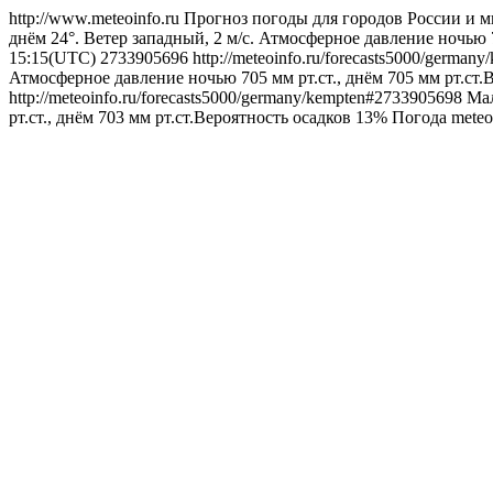
http://www.meteoinfo.ru
Прогноз погоды для городов России и м
днём 24°. Ветер западный, 2 м/с. Атмосферное давление ночью 7
15:15(UTC)
2733905696
http://meteoinfo.ru/forecasts5000/germa
Атмосферное давление ночью 705 мм рт.ст., днём 705 мм рт.ст.
http://meteoinfo.ru/forecasts5000/germany/kempten#2733905698
Мал
рт.ст., днём 703 мм рт.ст.Вероятность осадков 13%
Погода
meteo