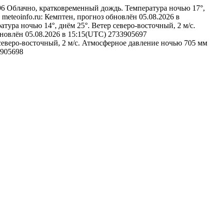
696
Облачно, кратковременный дождь. Температура ночью 17°,
meteoinfo.ru: Кемптен, прогноз обновлён 05.08.2026 в
атура ночью 14°, днём 25°. Ветер северо-восточный, 2 м/с.
бновлён 05.08.2026 в 15:15(UTC)
2733905697
 северо-восточный, 2 м/с. Атмосферное давление ночью 705 мм
905698