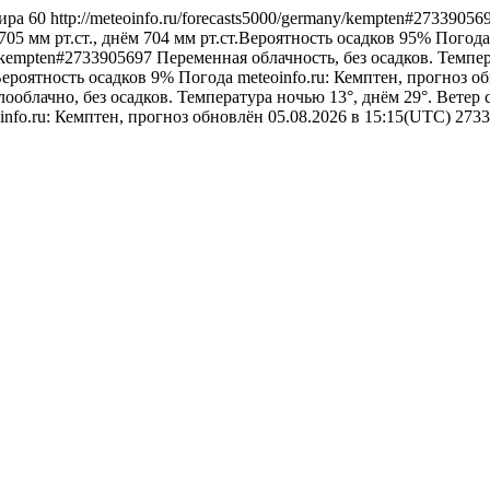
ира
60
http://meteoinfo.ru/forecasts5000/germany/kempten#2733905
05 мм рт.ст., днём 704 мм рт.ст.Вероятность осадков 95%
Погода
ny/kempten#2733905697
Переменная облачность, без осадков. Темпер
Вероятность осадков 9%
Погода
meteoinfo.ru: Кемптен, прогноз о
ооблачно, без осадков. Температура ночью 13°, днём 29°. Ветер
info.ru: Кемптен, прогноз обновлён 05.08.2026 в 15:15(UTC)
2733