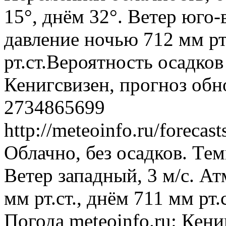
15°, днём 32°. Ветер юго
давление ночью 712 мм рт
рт.ст.Вероятность осадко
Кенигсвизен, прогноз обн
2734865699
http://meteoinfo.ru/foreca
Облачно, без осадков. Тем
Ветер западный, 3 м/с. А
мм рт.ст., днём 711 мм рт
Погода
meteoinfo.ru: Кен