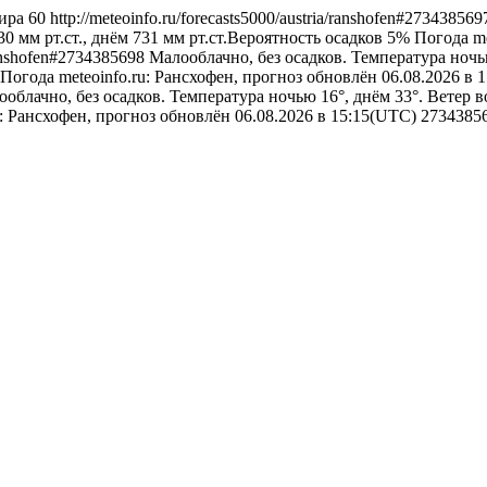
ира
60
http://meteoinfo.ru/forecasts5000/austria/ranshofen#27343856
0 мм рт.ст., днём 731 мм рт.ст.Вероятность осадков 5%
Погода
m
/ranshofen#2734385698
Малооблачно, без осадков. Температура ночь
Погода
meteoinfo.ru: Рансхофен, прогноз обновлён 06.08.2026 в
облачно, без осадков. Температура ночью 16°, днём 33°. Ветер в
u: Рансхофен, прогноз обновлён 06.08.2026 в 15:15(UTC)
2734385