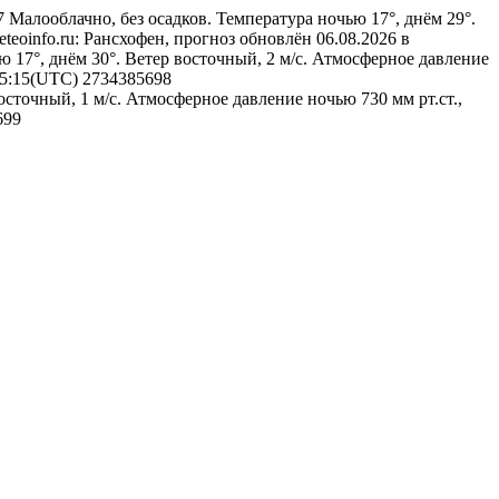
97
Малооблачно, без осадков. Температура ночью 17°, днём 29°.
eteoinfo.ru: Рансхофен, прогноз обновлён 06.08.2026 в
ю 17°, днём 30°. Ветер восточный, 2 м/с. Атмосферное давление
 15:15(UTC)
2734385698
осточный, 1 м/с. Атмосферное давление ночью 730 мм рт.ст.,
699