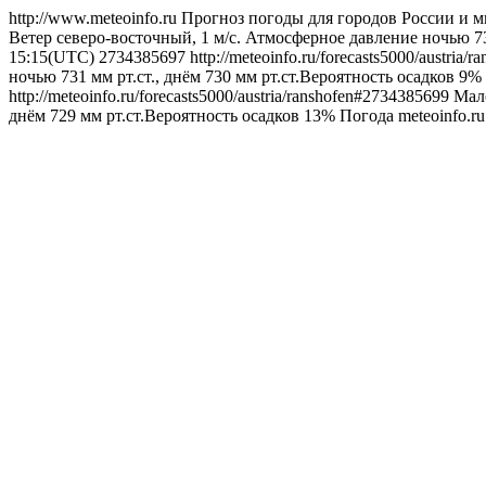
http://www.meteoinfo.ru
Прогноз погоды для городов России и м
Ветер северо-восточный, 1 м/с. Атмосферное давление ночью 73
15:15(UTC)
2734385697
http://meteoinfo.ru/forecasts5000/austria
ночью 731 мм рт.ст., днём 730 мм рт.ст.Вероятность осадков 9%
http://meteoinfo.ru/forecasts5000/austria/ranshofen#2734385699
Мало
днём 729 мм рт.ст.Вероятность осадков 13%
Погода
meteoinfo.r