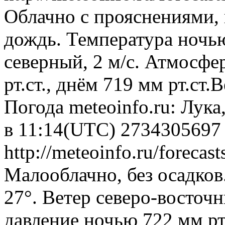
Облачно с прояснениями,
дождь. Температура ночью
северный, 2 м/с. Атмосфе
рт.ст., днём 719 мм рт.ст
Погода
meteoinfo.ru: Лука
в 11:14(UTC)
2734305697
http://meteoinfo.ru/foreca
Малооблачно, без осадков
27°. Ветер северо-восточ
давление ночью 722 мм рт