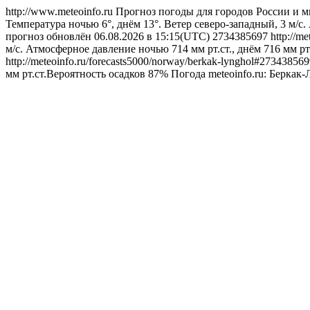
http://www.meteoinfo.ru
Прогноз погоды для городов России и м
Температура ночью 6°, днём 13°. Ветер северо-западный, 3 м/с.
прогноз обновлён 06.08.2026 в 15:15(UTC)
2734385697
http://m
м/с. Атмосферное давление ночью 714 мм рт.ст., днём 716 мм р
http://meteoinfo.ru/forecasts5000/norway/berkak-lynghol#27343856
мм рт.ст.Вероятность осадков 87%
Погода
meteoinfo.ru: Беркак