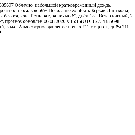
34385697
Облачно, небольшой кратковременный дождь.
ероятность осадков 66%
Погода
meteoinfo.ru: Беркак-Лингхольт,
, без осадков. Температура ночью 6°, днём 18°. Ветер южный, 2
ьт, прогноз обновлён 06.08.2026 в 15:15(UTC)
2734385698
, 3 м/с. Атмосферное давление ночью 711 мм рт.ст., днём 711
9