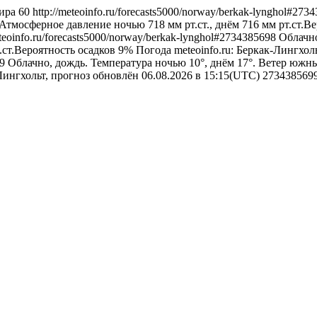
ира
60
http://meteoinfo.ru/forecasts5000/norway/berkak-lynghol#27
 Атмосферное давление ночью 718 мм рт.ст., днём 716 мм рт.ст.В
eteoinfo.ru/forecasts5000/norway/berkak-lynghol#2734385698
Облачно
т.ст.Вероятность осадков 9%
Погода
meteoinfo.ru: Беркак-Лингхол
99
Облачно, дождь. Температура ночью 10°, днём 17°. Ветер южный
-Лингхольт, прогноз обновлён 06.08.2026 в 15:15(UTC)
273438569