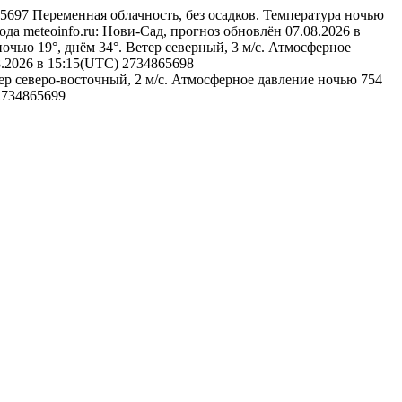
865697
Переменная облачность, без осадков. Температура ночью
ода
meteoinfo.ru: Нови-Сад, прогноз обновлён 07.08.2026 в
очью 19°, днём 34°. Ветер северный, 3 м/с. Атмосферное
8.2026 в 15:15(UTC)
2734865698
тер северо-восточный, 2 м/с. Атмосферное давление ночью 754
2734865699