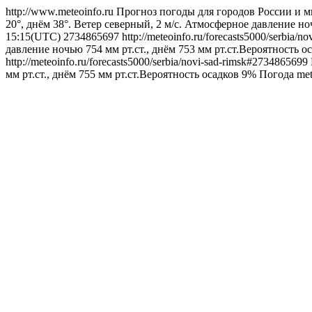
http://www.meteoinfo.ru
Прогноз погоды для городов России и м
20°, днём 38°. Ветер северный, 2 м/с. Атмосферное давление но
15:15(UTC)
2734865697
http://meteoinfo.ru/forecasts5000/serbia/
давление ночью 754 мм рт.ст., днём 753 мм рт.ст.Вероятность о
http://meteoinfo.ru/forecasts5000/serbia/novi-sad-rimsk#2734865699
мм рт.ст., днём 755 мм рт.ст.Вероятность осадков 9%
Погода
met