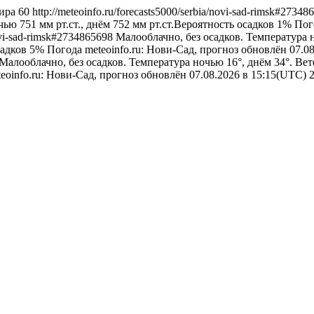
ира
60
http://meteoinfo.ru/forecasts5000/serbia/novi-sad-rimsk#2734
чью 751 мм рт.ст., днём 752 мм рт.ст.Вероятность осадков 1%
Пог
novi-sad-rimsk#2734865698
Малооблачно, без осадков. Температура н
садков 5%
Погода
meteoinfo.ru: Нови-Сад, прогноз обновлён 07.0
Малооблачно, без осадков. Температура ночью 16°, днём 34°. Ве
eoinfo.ru: Нови-Сад, прогноз обновлён 07.08.2026 в 15:15(UTC)