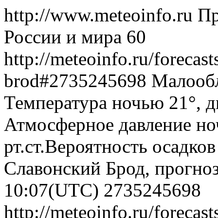
http://www.meteoinfo.ru
Пр
России и мира
60
http://meteoinfo.ru/forecast
brod#2735245698
Малообл
Температура ночью 21°, дн
Атмосферное давление ноч
рт.ст.Вероятность осадко
Славонский Брод, прогноз
10:07(UTC)
2735245698
http://meteoinfo.ru/forecast