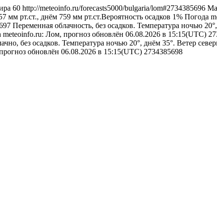
ира
60
http://meteoinfo.ru/forecasts5000/bulgaria/lom#2734385696
Ма
7 мм рт.ст., днём 759 мм рт.ст.Вероятность осадков 1%
Погода
m
5697
Переменная облачность, без осадков. Температура ночью 20°
а
meteoinfo.ru: Лом, прогноз обновлён 06.08.2026 в 15:15(UTC)
27
чно, без осадков. Температура ночью 20°, днём 35°. Ветер север
, прогноз обновлён 06.08.2026 в 15:15(UTC)
2734385698