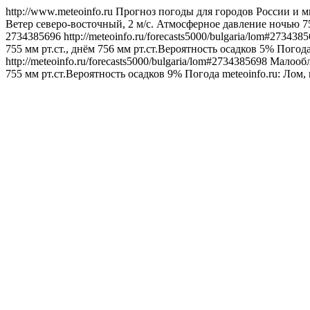
http://www.meteoinfo.ru
Прогноз погоды для городов России и м
Ветер северо-восточный, 2 м/с. Атмосферное давление ночью 75
2734385696
http://meteoinfo.ru/forecasts5000/bulgaria/lom#273438
755 мм рт.ст., днём 756 мм рт.ст.Вероятность осадков 5%
Погод
http://meteoinfo.ru/forecasts5000/bulgaria/lom#2734385698
Малообла
755 мм рт.ст.Вероятность осадков 9%
Погода
meteoinfo.ru: Лом