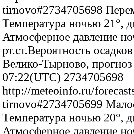
tirnovo#2734705698
Перем
Температура ночью 21°, дн
Атмосферное давление ноч
рт.ст.Вероятность осадко
Велико-Тырново, прогноз 
07:22(UTC)
2734705698
http://meteoinfo.ru/forecas
tirnovo#2734705699
Малоо
Температура ночью 20°, дн
Атмосферное давление ноч