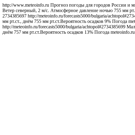
http://www.meteoinfo.ru
Прогноз погоды для городов России и м
Ветер северный, 2 м/с. Атмосферное давление ночью 755 мм рт.
2734385697
http://meteoinfo.ru/forecasts5000/bulgaria/achtopol#2
мм рт.ст., днём 755 мм рт.ст.Вероятность осадков 9%
Погода
met
http://meteoinfo.ru/forecasts5000/bulgaria/achtopol#2734385699
Мал
днём 757 мм рт.ст.Вероятность осадков 13%
Погода
meteoinfo.r