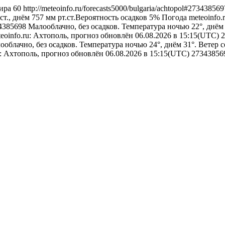
ира
60
http://meteoinfo.ru/forecasts5000/bulgaria/achtopol#27343856
ст., днём 757 мм рт.ст.Вероятность осадков 5%
Погода
meteoinfo.
734385698
Малооблачно, без осадков. Температура ночью 22°, днём
eoinfo.ru: Ахтополь, прогноз обновлён 06.08.2026 в 15:15(UTC)
2
ооблачно, без осадков. Температура ночью 24°, днём 31°. Ветер с
u: Ахтополь, прогноз обновлён 06.08.2026 в 15:15(UTC)
27343856