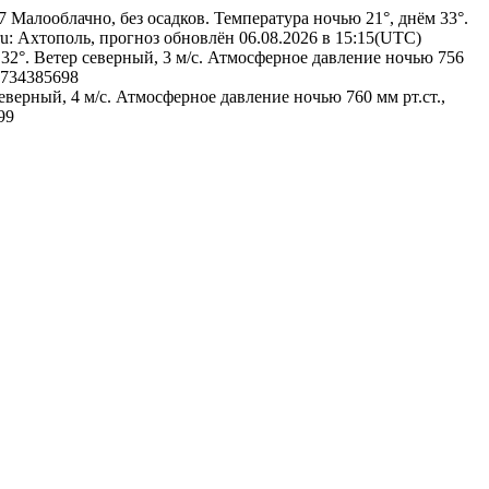
97
Малооблачно, без осадков. Температура ночью 21°, днём 33°.
ru: Ахтополь, прогноз обновлён 06.08.2026 в 15:15(UTC)
 32°. Ветер северный, 3 м/с. Атмосферное давление ночью 756
734385698
еверный, 4 м/с. Атмосферное давление ночью 760 мм рт.ст.,
99