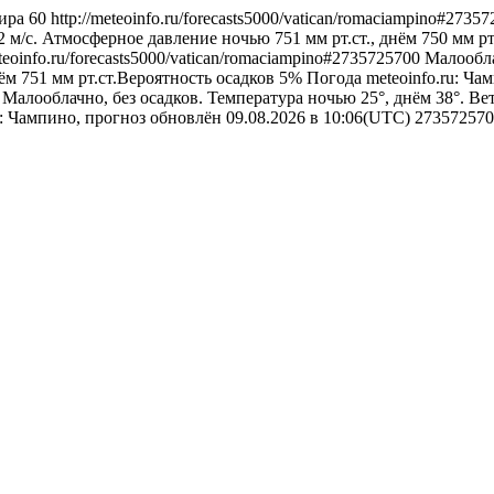
ира
60
http://meteoinfo.ru/forecasts5000/vatican/romaciampino#2735
2 м/с. Атмосферное давление ночью 751 мм рт.ст., днём 750 мм р
eteoinfo.ru/forecasts5000/vatican/romaciampino#2735725700
Малообла
ём 751 мм рт.ст.Вероятность осадков 5%
Погода
meteoinfo.ru: Ч
1
Малооблачно, без осадков. Температура ночью 25°, днём 38°. Вет
u: Чампино, прогноз обновлён 09.08.2026 в 10:06(UTC)
273572570