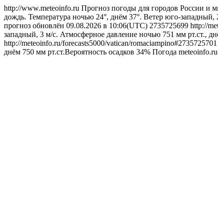
http://www.meteoinfo.ru
Прогноз погоды для городов России и м
дождь. Температура ночью 24°, днём 37°. Ветер юго-западный, 
прогноз обновлён 09.08.2026 в 10:06(UTC)
2735725699
http://m
западный, 3 м/с. Атмосферное давление ночью 751 мм рт.ст., дн
http://meteoinfo.ru/forecasts5000/vatican/romaciampino#273572570
днём 750 мм рт.ст.Вероятность осадков 34%
Погода
meteoinfo.r