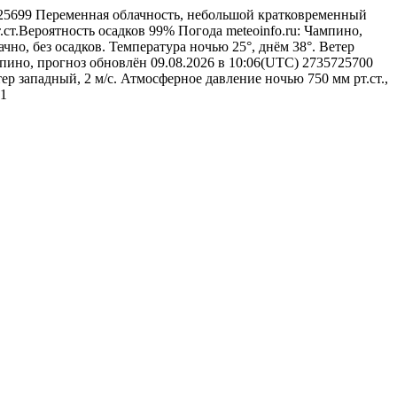
725699
Переменная облачность, небольшой кратковременный
т.ст.Вероятность осадков 99%
Погода
meteoinfo.ru: Чампино,
чно, без осадков. Температура ночью 25°, днём 38°. Ветер
ампино, прогноз обновлён 09.08.2026 в 10:06(UTC)
2735725700
ер западный, 2 м/с. Атмосферное давление ночью 750 мм рт.ст.,
1