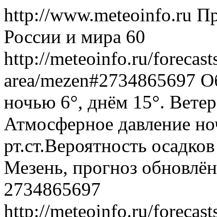
http://www.meteoinfo.ru
Пр
России и мира
60
http://meteoinfo.ru/forecas
area/mezen#2734865697
О
ночью 6°, днём 15°. Ветер
Атмосферное давление ноч
рт.ст.Вероятность осадко
Мезень, прогноз обновлён
2734865697
http://meteoinfo.ru/forecas