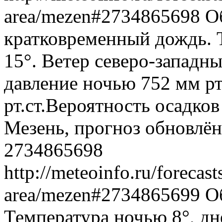
area/mezen#2734865698
О
кратковременный дождь. 
15°. Ветер северо-западн
давление ночью 752 мм рт
рт.ст.Вероятность осадко
Мезень, прогноз обновлён
2734865698
http://meteoinfo.ru/forecas
area/mezen#2734865699
О
Температура ночью 8°, днё