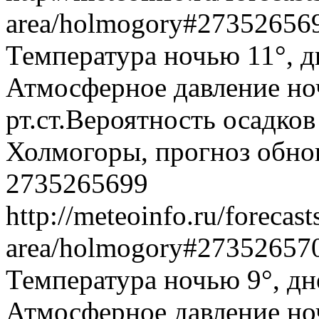
area/holmogory#2735265
Температура ночью 11°, дн
Атмосферное давление ноч
рт.ст.Вероятность осадко
Холмогоры, прогноз обнов
2735265699
http://meteoinfo.ru/forecas
area/holmogory#2735265
Температура ночью 9°, дн
Атмосферное давление ноч