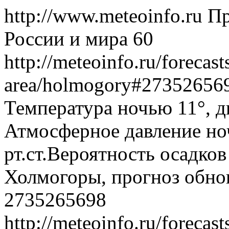
http://www.meteoinfo.ru
Пр
России и мира
60
http://meteoinfo.ru/forecas
area/holmogory#2735265
Температура ночью 11°, дн
Атмосферное давление ноч
рт.ст.Вероятность осадко
Холмогоры, прогноз обнов
2735265698
http://meteoinfo.ru/forecas