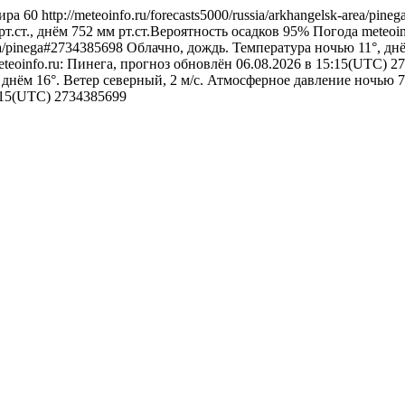
ира
60
http://meteoinfo.ru/forecasts5000/russia/arkhangelsk-area/pi
т.ст., днём 752 мм рт.ст.Вероятность осадков 95%
Погода
meteoi
area/pinega#2734385698
Облачно, дождь. Температура ночью 11°, днё
eteoinfo.ru: Пинега, прогноз обновлён 06.08.2026 в 15:15(UTC)
27
днём 16°. Ветер северный, 2 м/с. Атмосферное давление ночью 75
5:15(UTC)
2734385699