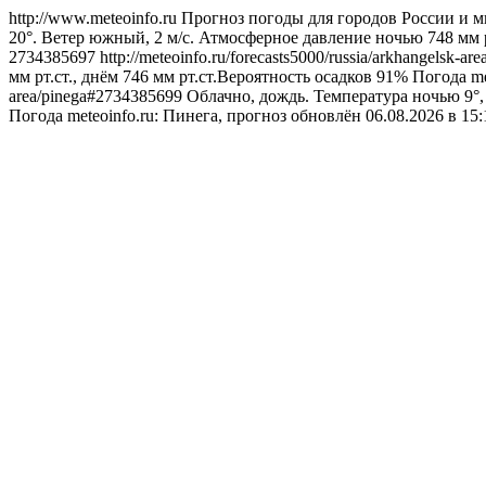
http://www.meteoinfo.ru
Прогноз погоды для городов России и м
20°. Ветер южный, 2 м/с. Атмосферное давление ночью 748 мм р
2734385697
http://meteoinfo.ru/forecasts5000/russia/arkhangelsk-
мм рт.ст., днём 746 мм рт.ст.Вероятность осадков 91%
Погода
m
area/pinega#2734385699
Облачно, дождь. Температура ночью 9°, 
Погода
meteoinfo.ru: Пинега, прогноз обновлён 06.08.2026 в 1