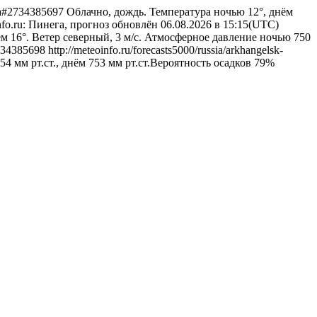
nega#2734385697
Облачно, дождь. Температура ночью 12°, днём
nfo.ru: Пинега, прогноз обновлён 06.08.2026 в 15:15(UTC)
м 16°. Ветер северный, 3 м/с. Атмосферное давление ночью 750
34385698
http://meteoinfo.ru/forecasts5000/russia/arkhangelsk-
4 мм рт.ст., днём 753 мм рт.ст.Вероятность осадков 79%