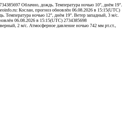
n#2734385697
Облачно, дождь. Температура ночью 10°, днём 19°.
eoinfo.ru: Кослан, прогноз обновлён 06.08.2026 в 15:15(UTC)
. Температура ночью 12°, днём 19°. Ветер западный, 3 м/с.
бновлён 06.08.2026 в 15:15(UTC)
2734385698
верный, 2 м/с. Атмосферное давление ночью 742 мм рт.ст.,