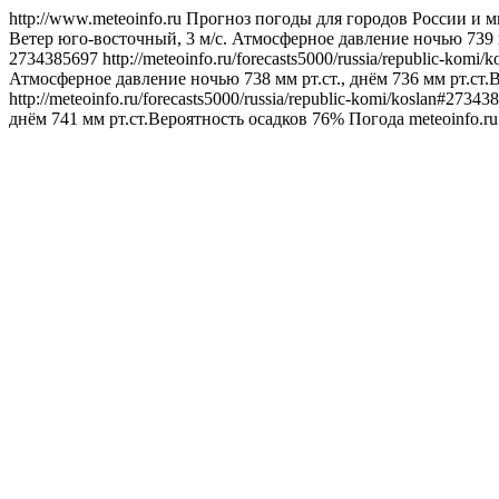
http://www.meteoinfo.ru
Прогноз погоды для городов России и м
Ветер юго-восточный, 3 м/с. Атмосферное давление ночью 739 м
2734385697
http://meteoinfo.ru/forecasts5000/russia/republic-kom
Атмосферное давление ночью 738 мм рт.ст., днём 736 мм рт.ст.
http://meteoinfo.ru/forecasts5000/russia/republic-komi/koslan#2734
днём 741 мм рт.ст.Вероятность осадков 76%
Погода
meteoinfo.r