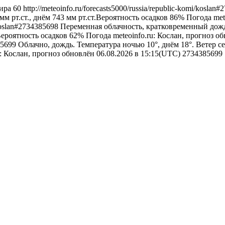
ира
60
http://meteoinfo.ru/forecasts5000/russia/republic-komi/kosla
м рт.ст., днём 743 мм рт.ст.Вероятность осадков 86%
Погода
met
i/koslan#2734385698
Переменная облачность, кратковременный дождь
Вероятность осадков 62%
Погода
meteoinfo.ru: Кослан, прогноз о
385699
Облачно, дождь. Температура ночью 10°, днём 18°. Ветер се
u: Кослан, прогноз обновлён 06.08.2026 в 15:15(UTC)
2734385699