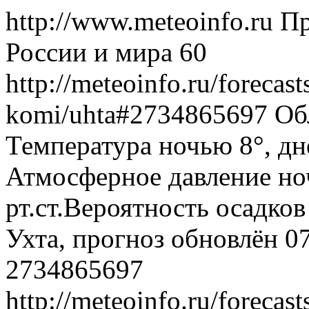
http://www.meteoinfo.ru
Пр
России и мира
60
http://meteoinfo.ru/forecast
komi/uhta#2734865697
Об
Температура ночью 8°, дн
Атмосферное давление ноч
рт.ст.Вероятность осадко
Ухта, прогноз обновлён 0
2734865697
http://meteoinfo.ru/forecast