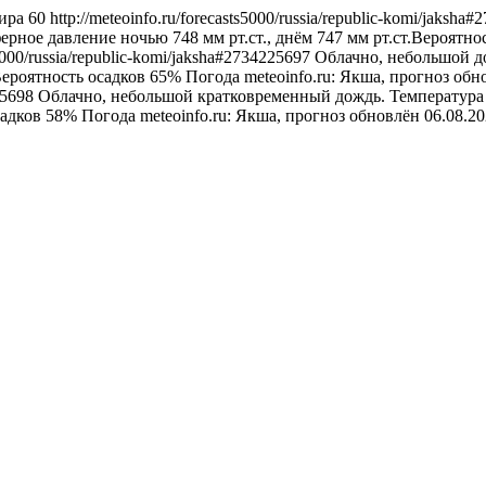
ира
60
http://meteoinfo.ru/forecasts5000/russia/republic-komi/jaksh
ерное давление ночью 748 мм рт.ст., днём 747 мм рт.ст.Вероятно
s5000/russia/republic-komi/jaksha#2734225697
Облачно, небольшой до
Вероятность осадков 65%
Погода
meteoinfo.ru: Якша, прогноз об
225698
Облачно, небольшой кратковременный дождь. Температура н
садков 58%
Погода
meteoinfo.ru: Якша, прогноз обновлён 06.08.2