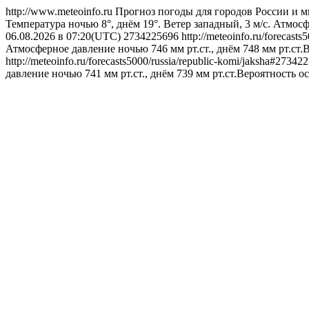
http://www.meteoinfo.ru
Прогноз погоды для городов России и м
Температура ночью 8°, днём 19°. Ветер западный, 3 м/с. Атмосф
06.08.2026 в 07:20(UTC)
2734225696
http://meteoinfo.ru/forecast
Атмосферное давление ночью 746 мм рт.ст., днём 748 мм рт.ст.
http://meteoinfo.ru/forecasts5000/russia/republic-komi/jaksha#2734
давление ночью 741 мм рт.ст., днём 739 мм рт.ст.Вероятность о