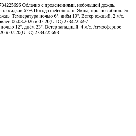
a#2734225696
Облачно с прояснениями, небольшой дождь.
сть осадков 67%
Погода
meteoinfo.ru: Якша, прогноз обновлён
ждь. Температура ночью 6°, днём 19°. Ветер южный, 2 м/с.
новлён 06.08.2026 в 07:20(UTC)
2734225697
очью 12°, днём 23°. Ветер западный, 4 м/с. Атмосферное
026 в 07:20(UTC)
2734225698