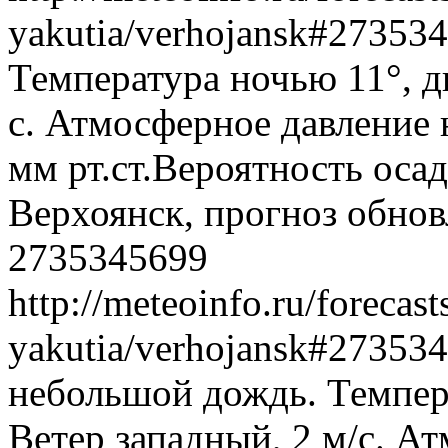
yakutia/verhojansk#27353
Температура ночью 11°, д
с. Атмосферное давление 
мм рт.ст.Вероятность оса
Верхоянск, прогноз обнов
2735345699
http://meteoinfo.ru/forecast
yakutia/verhojansk#27353
небольшой дождь. Темпера
Ветер западный, 2 м/с. А