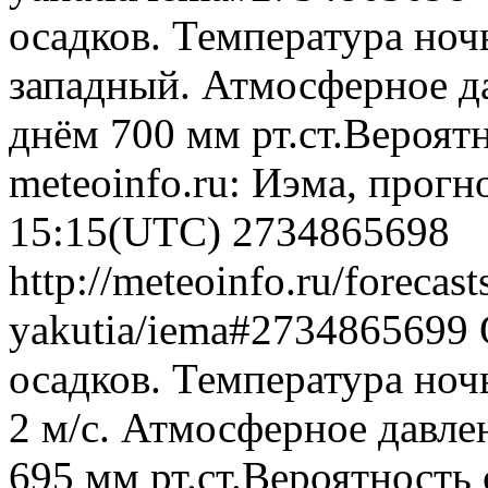
осадков. Температура ночь
западный. Атмосферное да
днём 700 мм рт.ст.Вероят
meteoinfo.ru: Иэма, прогн
15:15(UTC)
2734865698
http://meteoinfo.ru/forecast
yakutia/iema#2734865699
осадков. Температура ноч
2 м/с. Атмосферное давлен
695 мм рт.ст.Вероятность