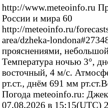
http://www.meteoinfo.ru
Пр
России и мира
60
http://meteoinfo.ru/forecas
area/dzheka-londona#273
прояснениями, небольшой
Температура ночью 3°, дн
восточный, 4 м/с. Атмосф
рт.ст., днём 691 мм рт.ст
Погода
meteoinfo.ru: Дже
07.08.2026 в 15:15(UTC)