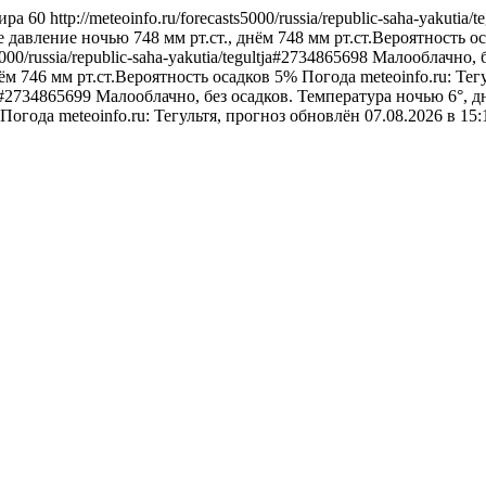
ира
60
http://meteoinfo.ru/forecasts5000/russia/republic-saha-yakutia
е давление ночью 748 мм рт.ст., днём 748 мм рт.ст.Вероятность о
s5000/russia/republic-saha-yakutia/tegultja#2734865698
Малооблачно, б
ём 746 мм рт.ст.Вероятность осадков 5%
Погода
meteoinfo.ru: Те
tja#2734865699
Малооблачно, без осадков. Температура ночью 6°, д
Погода
meteoinfo.ru: Тегультя, прогноз обновлён 07.08.2026 в 1