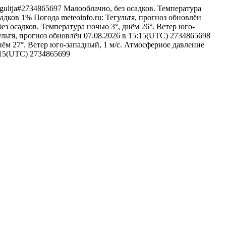
/tegultja#2734865697
Малооблачно, без осадков. Температура
садков 1%
Погода
meteoinfo.ru: Тегультя, прогноз обновлён
ез осадков. Температура ночью 3°, днём 26°. Ветер юго-
гультя, прогноз обновлён 07.08.2026 в 15:15(UTC)
2734865698
нём 27°. Ветер юго-западный, 1 м/с. Атмосферное давление
5:15(UTC)
2734865699