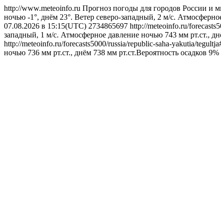
http://www.meteoinfo.ru
Прогноз погоды для городов России и м
ночью -1°, днём 23°. Ветер северо-западный, 2 м/с. Атмосферно
07.08.2026 в 15:15(UTC)
2734865697
http://meteoinfo.ru/forecast
западный, 1 м/с. Атмосферное давление ночью 743 мм рт.ст., дн
http://meteoinfo.ru/forecasts5000/russia/republic-saha-yakutia/tegul
ночью 736 мм рт.ст., днём 738 мм рт.ст.Вероятность осадков 9%