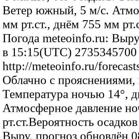
Ветер южный, 5 м/с. Атм
мм рт.ст., днём 755 мм рт
Погода
meteoinfo.ru: Выр
в 15:15(UTC)
2735345700
http://meteoinfo.ru/foreca
Облачно с прояснениями,
Температура ночью 14°, дн
Атмосферное давление ноч
рт.ст.Вероятность осадко
Выру, прогноз обновлён 0