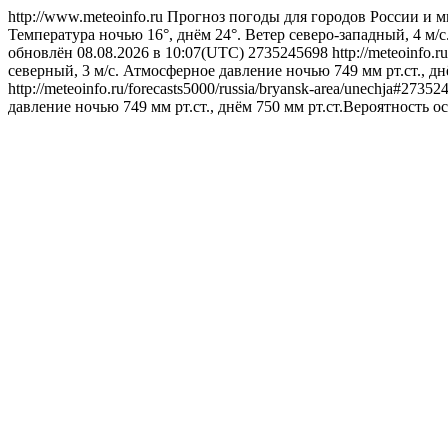
http://www.meteoinfo.ru
Прогноз погоды для городов России и м
Температура ночью 16°, днём 24°. Ветер северо-западный, 4 м/с
обновлён 08.08.2026 в 10:07(UTC)
2735245698
http://meteoinfo.
северный, 3 м/с. Атмосферное давление ночью 749 мм рт.ст., дн
http://meteoinfo.ru/forecasts5000/russia/bryansk-area/unechja#2735
давление ночью 749 мм рт.ст., днём 750 мм рт.ст.Вероятность о