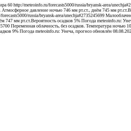
ира
60
http://meteoinfo.ru/forecasts5000/russia/bryansk-area/unechj
. Атмосферное давление ночью 746 мм рт.ст., днём 745 мм рт.ст.
ru/forecasts5000/russia/bryansk-area/unechja#2735245699
Малооблачно,
ём 747 мм рт.ст.Вероятность осадков 5%
Погода
meteoinfo.ru: Ун
245700
Переменная облачность, без осадков. Температура ночью 10
садков 9%
Погода
meteoinfo.ru: Унеча, прогноз обновлён 08.08.2