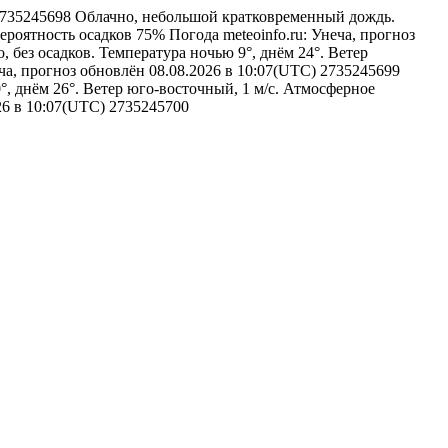
a#2735245698
Облачно, небольшой кратковременный дождь.
Вероятность осадков 75%
Погода
meteoinfo.ru: Унеча, прогноз
 без осадков. Температура ночью 9°, днём 24°. Ветер
еча, прогноз обновлён 08.08.2026 в 10:07(UTC)
2735245699
°, днём 26°. Ветер юго-восточный, 1 м/с. Атмосферное
026 в 10:07(UTC)
2735245700