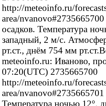
http://meteoinfo.ru/forecas
area/nvanovo#273566570
осадков. Температура ноч
западный, 2 м/с. Атмосфе
рт.ст., днём 754 мм рт.ст
meteoinfo.ru: Иваново, пр
07:20(UTC)
2735665700
http://meteoinfo.ru/forecas
area/nvanovo#273566570
Температура ночью 12°, д