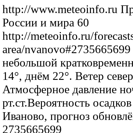
http://www.meteoinfo.ru
Пр
России и мира
60
http://meteoinfo.ru/forecas
area/nvanovo#273566569
небольшой кратковременн
14°, днём 22°. Ветер север
Атмосферное давление ноч
рт.ст.Вероятность осадко
Иваново, прогноз обновлё
2735665699