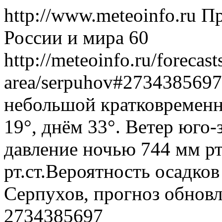
http://www.meteoinfo.ru
Пр
России и мира
60
http://meteoinfo.ru/forecas
area/serpuhov#273438569
небольшой кратковременн
19°, днём 33°. Ветер юго
давление ночью 744 мм рт
рт.ст.Вероятность осадко
Серпухов, прогноз обновл
2734385697