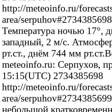
http://meteoinfo.ru/forecas
area/serpuhov#273438569
Температура ночью 17°, д
западный, 2 м/с. Атмосфе
рт.ст., днём 744 мм рт.ст
meteoinfo.ru: Серпухов, п
15:15(UTC)
2734385698
http://meteoinfo.ru/forecas
area/serpuhov#273438569
небольшой кратковременн