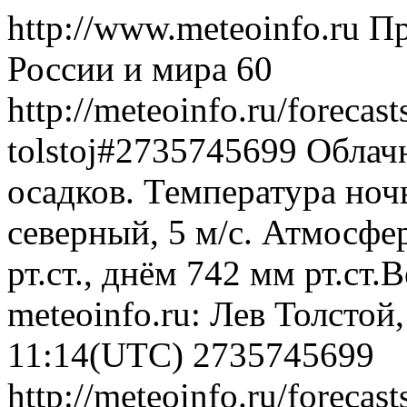
http://www.meteoinfo.ru
Пр
России и мира
60
http://meteoinfo.ru/forecast
tolstoj#2735745699
Облачн
осадков. Температура ноч
северный, 5 м/с. Атмосфе
рт.ст., днём 742 мм рт.ст
meteoinfo.ru: Лев Толстой
11:14(UTC)
2735745699
http://meteoinfo.ru/forecast