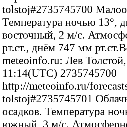
tolstoj#2735745700
Малооб
Температура ночью 13°, д
восточный, 2 м/с. Атмосф
рт.ст., днём 747 мм рт.ст
meteoinfo.ru: Лев Толстой
11:14(UTC)
2735745700
http://meteoinfo.ru/forecast
tolstoj#2735745701
Облачн
осадков. Температура ноч
южный, 3 м/с. Атмосферн