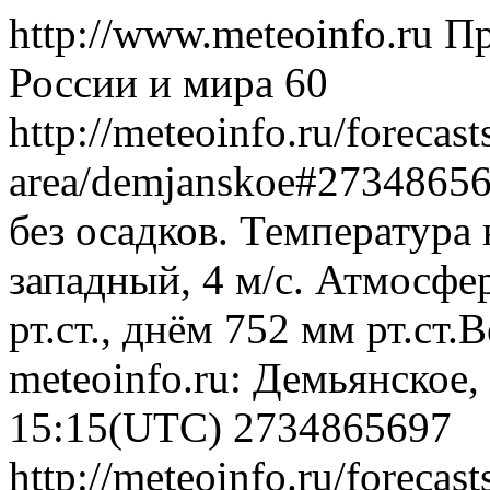
http://www.meteoinfo.ru
Пр
России и мира
60
http://meteoinfo.ru/forecas
area/demjanskoe#2734865
без осадков. Температура 
западный, 4 м/с. Атмосфе
рт.ст., днём 752 мм рт.ст
meteoinfo.ru: Демьянское,
15:15(UTC)
2734865697
http://meteoinfo.ru/forecas