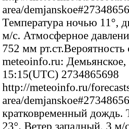
area/demjanskoe#2734865
Температура ночью 11°, д
м/с. Атмосферное давлени
752 мм рт.ст.Вероятность
meteoinfo.ru: Демьянское,
15:15(UTC)
2734865698
http://meteoinfo.ru/forecas
area/demjanskoe#2734865
кратковременный дождь. 
23°. Ветер западный, 3 м