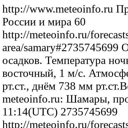
http://www.meteoinfo.ru
Пр
России и мира
60
http://meteoinfo.ru/forecas
area/samary#2735745699
О
осадков. Температура ноч
восточный, 1 м/с. Атмосф
рт.ст., днём 738 мм рт.ст
meteoinfo.ru: Шамары, пр
11:14(UTC)
2735745699
http://meteoinfo.ru/forecas