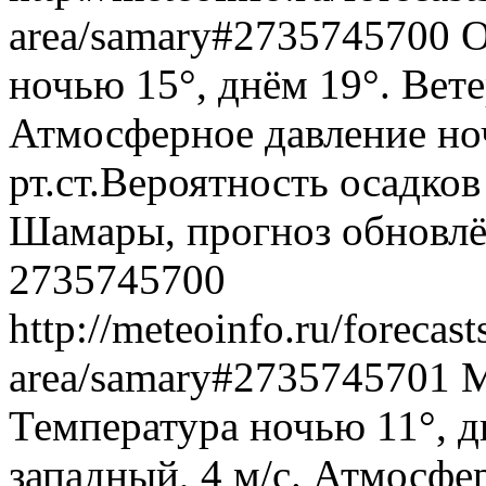
area/samary#2735745700
О
ночью 15°, днём 19°. Вете
Атмосферное давление ноч
рт.ст.Вероятность осадко
Шамары, прогноз обновлё
2735745700
http://meteoinfo.ru/forecas
area/samary#2735745701
М
Температура ночью 11°, д
западный, 4 м/с. Атмосфе