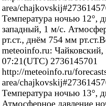
area/chajkovskij#2736145
Температура ночью 12°, д
западный, 1 м/с. Атмосфе
рт.ст., днём 754 мм рт.ст
meteoinfo.ru: Чайковский,
07:21(UTC)
2736145701
http://meteoinfo.ru/forecas
area/chajkovskij#2736145
Температура ночью 13°, д
Атмосферное давление ноч