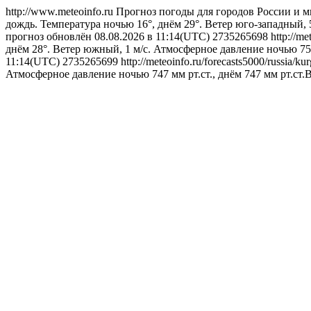
http://www.meteoinfo.ru
Прогноз погоды для городов России и м
дождь. Температура ночью 16°, днём 29°. Ветер юго-западный, 
прогноз обновлён 08.08.2026 в 11:14(UTC)
2735265698
http://m
днём 28°. Ветер южный, 1 м/с. Атмосферное давление ночью 750
11:14(UTC)
2735265699
http://meteoinfo.ru/forecasts5000/russia
Атмосферное давление ночью 747 мм рт.ст., днём 747 мм рт.ст.