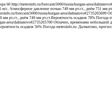
ира
60
http://meteoinfo.ru/forecasts5000/russia/kurgan-area/dalmato
5 м/с. Атмосферное давление ночью 749 мм рт.ст., днём 751 мм р
eteoinfo.ru/forecasts5000/russia/kurgan-area/dalmatovo#2735265699
Об
 мм рт.ст., днём 749 мм рт.ст.Вероятность осадков 78%
Погода
m
/kurgan-area/dalmatovo#2735265700
Облачно, временами небольшой до
Вероятность осадков 56%
Погода
meteoinfo.ru: Далматово, прогн