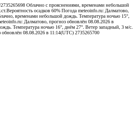
vo#2735265698
Облачно с прояснениями, временами небольшой
т.ст.Вероятность осадков 60%
Погода
meteoinfo.ru: Далматово,
лачно, временами небольшой дождь. Температура ночью 15°,
eteoinfo.ru: Далматово, прогноз обновлён 08.08.2026 в
ждь. Температура ночью 16°, днём 27°. Ветер западный, 3 м/с.
оз обновлён 08.08.2026 в 11:14(UTC)
2735265700