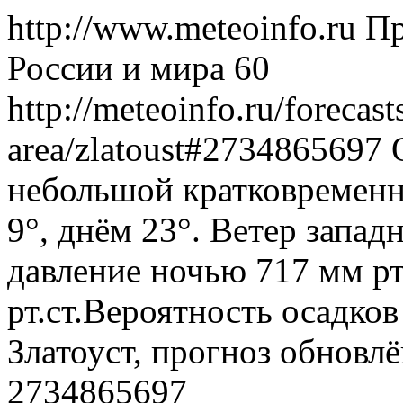
http://www.meteoinfo.ru
Пр
России и мира
60
http://meteoinfo.ru/forecas
area/zlatoust#2734865697
небольшой кратковременн
9°, днём 23°. Ветер запад
давление ночью 717 мм рт
рт.ст.Вероятность осадко
Златоуст, прогноз обновл
2734865697