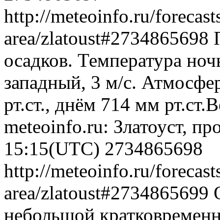
http://meteoinfo.ru/forecas
area/zlatoust#2734865698
осадков. Температура ноч
западный, 3 м/с. Атмосфе
рт.ст., днём 714 мм рт.ст
meteoinfo.ru: Златоуст, п
15:15(UTC)
2734865698
http://meteoinfo.ru/forecas
area/zlatoust#2734865699
небольшой кратковременн