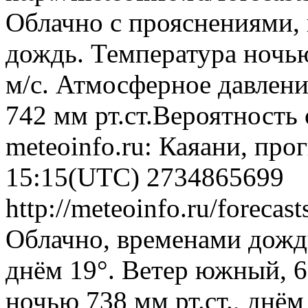
Облачно с прояснениями,
дождь. Температура ночью
м/с. Атмосферное давлени
742 мм рт.ст.Вероятность
meteoinfo.ru: Каяани, про
15:15(UTC)
2734865699
http://meteoinfo.ru/foreca
Облачно, временами дожд
днём 19°. Ветер южный, 6
ночью 738 мм рт.ст., днём