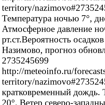
territory/nazimovo#27352
Температура ночью 7°, дн
Атмосферное давление ноч
рт.ст.Вероятность осадко
Назимово, прогноз обновл
2735245699
http://meteoinfo.ru/forecas
territory/nazimovo#27352
кратковременный дождь. 
20°. Ветер северо-западн