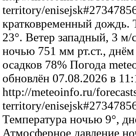
territory/enisejsk#273478
кратковременный дождь. 
23°. Ветер западный, 3 м
ночью 751 мм рт.ст., днём
осадков 78%
Погода
meteo
обновлён 07.08.2026 в 1
http://meteoinfo.ru/forecas
territory/enisejsk#273478
Температура ночью 9°, дн
Атмосферное давление ноч