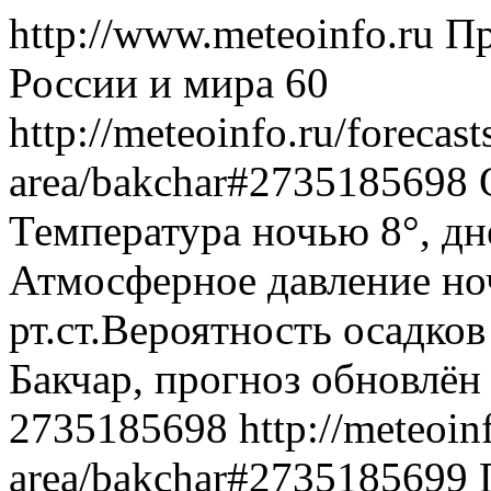
http://www.meteoinfo.ru
Пр
России и мира
60
http://meteoinfo.ru/forecas
area/bakchar#2735185698
Температура ночью 8°, днё
Атмосферное давление ноч
рт.ст.Вероятность осадко
Бакчар, прогноз обновлён
2735185698
http://meteoin
area/bakchar#2735185699