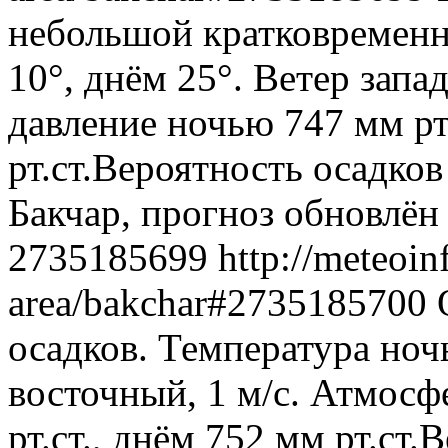
небольшой кратковременн
10°, днём 25°. Ветер запа
давление ночью 747 мм рт
рт.ст.Вероятность осадко
Бакчар, прогноз обновлён
2735185699
http://meteoin
area/bakchar#2735185700
осадков. Температура ноч
восточный, 1 м/с. Атмосф
рт.ст., днём 752 мм рт.ст