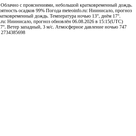
6
Облачно с прояснениями, небольшой кратковременный дождь.
роятность осадков 99%
Погода
meteoinfo.ru: Ниинисало, прогноз
атковременный дождь. Температура ночью 13°, днём 17°.
o.ru: Ниинисало, прогноз обновлён 06.08.2026 в 15:15(UTC)
17°. Ветер западный, 3 м/с. Атмосферное давление ночью 747
)
2734385698