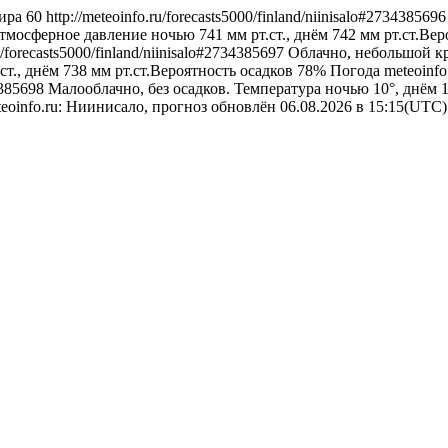
ира
60
http://meteoinfo.ru/forecasts5000/finland/niinisalo#273438569
Атмосферное давление ночью 741 мм рт.ст., днём 742 мм рт.ст.Ве
ru/forecasts5000/finland/niinisalo#2734385697
Облачно, небольшой кр
ст., днём 738 мм рт.ст.Вероятность осадков 78%
Погода
meteoinf
34385698
Малооблачно, без осадков. Температура ночью 10°, днём 
eoinfo.ru: Ниинисало, прогноз обновлён 06.08.2026 в 15:15(UTC