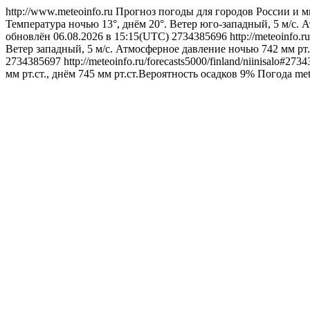
http://www.meteoinfo.ru
Прогноз погоды для городов России и м
Температура ночью 13°, днём 20°. Ветер юго-западный, 5 м/с. 
обновлён 06.08.2026 в 15:15(UTC)
2734385696
http://meteoinfo.
Ветер западный, 5 м/с. Атмосферное давление ночью 742 мм рт.
2734385697
http://meteoinfo.ru/forecasts5000/finland/niinisalo#27
мм рт.ст., днём 745 мм рт.ст.Вероятность осадков 9%
Погода
met