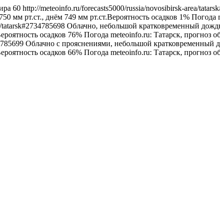
ира
60
http://meteoinfo.ru/forecasts5000/russia/novosibirsk-area/tata
50 мм рт.ст., днём 749 мм рт.ст.Вероятность осадков 1%
Погода
rea/tatarsk#2734785698
Облачно, небольшой кратковременный дождь. 
Вероятность осадков 76%
Погода
meteoinfo.ru: Татарск, прогноз 
734785699
Облачно с прояснениями, небольшой кратковременный дож
Вероятность осадков 66%
Погода
meteoinfo.ru: Татарск, прогноз 