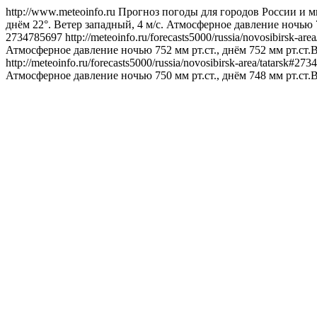
http://www.meteoinfo.ru
Прогноз погоды для городов России и м
днём 22°. Ветер западный, 4 м/с. Атмосферное давление ночью 7
2734785697
http://meteoinfo.ru/forecasts5000/russia/novosibirsk-a
Атмосферное давление ночью 752 мм рт.ст., днём 752 мм рт.ст.
http://meteoinfo.ru/forecasts5000/russia/novosibirsk-area/tatarsk#2
Атмосферное давление ночью 750 мм рт.ст., днём 748 мм рт.ст.