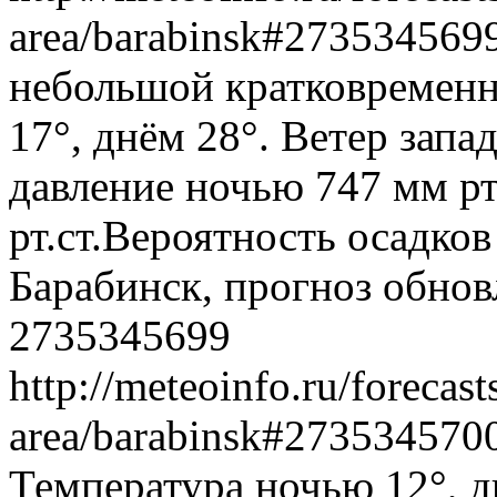
area/barabinsk#273534569
небольшой кратковременн
17°, днём 28°. Ветер запа
давление ночью 747 мм рт
рт.ст.Вероятность осадко
Барабинск, прогноз обнов
2735345699
http://meteoinfo.ru/forecas
area/barabinsk#273534570
Температура ночью 12°, д