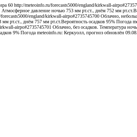
ира
60
http://meteoinfo.ru/forecasts5000/england/kirkwall-airpo#273
. Атмосферное давление ночью 753 мм рт.ст., днём 752 мм рт.ст.
ru/forecasts5000/england/kirkwall-airpo#2735745700
Облачно, неболь
 мм рт.ст., днём 757 мм рт.ст.Вероятность осадков 95%
Погода
m
/kirkwall-airpo#2735745701
Облачно, без осадков. Температура ночь
садков 9%
Погода
meteoinfo.ru: Керкуолл, прогноз обновлён 09.0