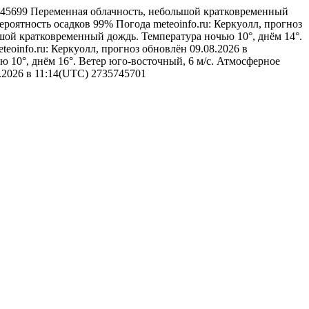
5745699
Переменная облачность, небольшой кратковременный
Вероятность осадков 99%
Погода
meteoinfo.ru: Керкуолл, прогноз
шой кратковременный дождь. Температура ночью 10°, днём 14°.
eteoinfo.ru: Керкуолл, прогноз обновлён 09.08.2026 в
ю 10°, днём 16°. Ветер юго-восточный, 6 м/с. Атмосферное
8.2026 в 11:14(UTC)
2735745701