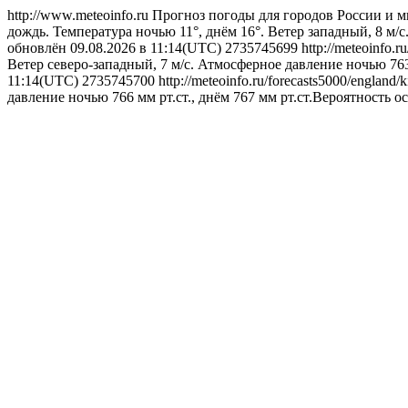
http://www.meteoinfo.ru
Прогноз погоды для городов России и м
дождь. Температура ночью 11°, днём 16°. Ветер западный, 8 м/с
обновлён 09.08.2026 в 11:14(UTC)
2735745699
http://meteoinfo.
Ветер северо-западный, 7 м/с. Атмосферное давление ночью 763
11:14(UTC)
2735745700
http://meteoinfo.ru/forecasts5000/england
давление ночью 766 мм рт.ст., днём 767 мм рт.ст.Вероятность о