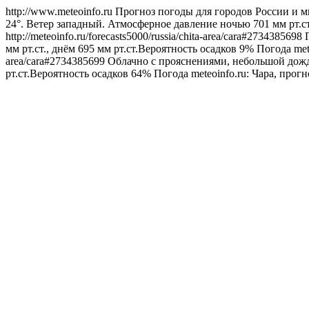
http://www.meteoinfo.ru
Прогноз погоды для городов России и м
24°. Ветер западный. Атмосферное давление ночью 701 мм рт.ст
http://meteoinfo.ru/forecasts5000/russia/chita-area/cara#2734385698
мм рт.ст., днём 695 мм рт.ст.Вероятность осадков 9%
Погода
met
area/cara#2734385699
Облачно с прояснениями, небольшой дождь
рт.ст.Вероятность осадков 64%
Погода
meteoinfo.ru: Чара, прог