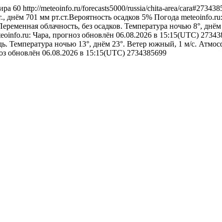
ира
60
http://meteoinfo.ru/forecasts5000/russia/chita-area/cara#27343
., днём 701 мм рт.ст.Вероятность осадков 5%
Погода
meteoinfo.r
Переменная облачность, без осадков. Температура ночью 8°, днё
eoinfo.ru: Чара, прогноз обновлён 06.08.2026 в 15:15(UTC)
27343
. Температура ночью 13°, днём 23°. Ветер южный, 1 м/с. Атмосф
ноз обновлён 06.08.2026 в 15:15(UTC)
2734385699