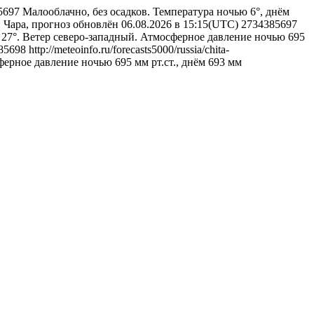
85697
Малооблачно, без осадков. Температура ночью 6°, днём
u: Чара, прогноз обновлён 06.08.2026 в 15:15(UTC)
2734385697
м 27°. Ветер северо-западный. Атмосферное давление ночью 695
85698
http://meteoinfo.ru/forecasts5000/russia/chita-
ерное давление ночью 695 мм рт.ст., днём 693 мм