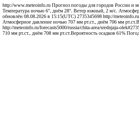
http://www.meteoinfo.ru
Прогноз погоды для городов России и м
Температура ночью 6°, днём 28°. Ветер южный, 2 м/с. Атмосфер
обновлён 08.08.2026 в 15:15(UTC)
2735345698
http://meteoinfo.r
Атмосферное давление ночью 707 мм рт.ст., днём 706 мм рт.ст.
http://meteoinfo.ru/forecasts5000/russia/chita-area/srednjaja-olek#2
710 мм рт.ст., днём 708 мм рт.ст.Вероятность осадков 61%
Пого