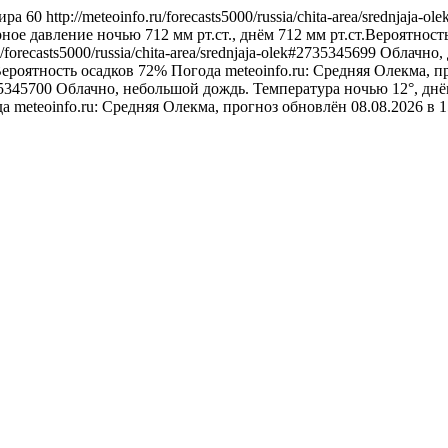
ира
60
http://meteoinfo.ru/forecasts5000/russia/chita-area/srednjaja-
ное давление ночью 712 мм рт.ст., днём 712 мм рт.ст.Вероятност
u/forecasts5000/russia/chita-area/srednjaja-olek#2735345699
Облачно, 
Вероятность осадков 72%
Погода
meteoinfo.ru: Средняя Олекма, 
735345700
Облачно, небольшой дождь. Температура ночью 12°, днё
да
meteoinfo.ru: Средняя Олекма, прогноз обновлён 08.08.2026 в