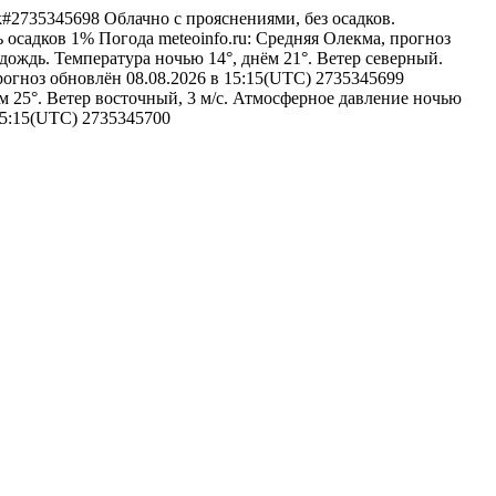
olek#2735345698
Облачно с прояснениями, без осадков.
ь осадков 1%
Погода
meteoinfo.ru: Средняя Олекма, прогноз
дождь. Температура ночью 14°, днём 21°. Ветер северный.
прогноз обновлён 08.08.2026 в 15:15(UTC)
2735345699
м 25°. Ветер восточный, 3 м/с. Атмосферное давление ночью
 15:15(UTC)
2735345700