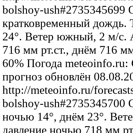
bolshoy-ush#2735345699
кратковременный дождь. 
24°. Ветер южный, 2 м/с.
716 мм рт.ст., днём 716 м
60%
Погода
meteoinfo.ru
прогноз обновлён 08.08.2
http://meteoinfo.ru/forecast
bolshoy-ush#2735345700
ночью 14°, днём 23°. Вет
давление ночью 718 мм рт