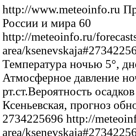
http://www.meteoinfo.ru
Пр
России и мира
60
http://meteoinfo.ru/forecast
area/ksenevskaja#2734225
Температура ночью 5°, днё
Атмосферное давление ноч
рт.ст.Вероятность осадко
Ксеньевская, прогноз обн
2734225696
http://meteoin
area/ksenevskaja#2734225