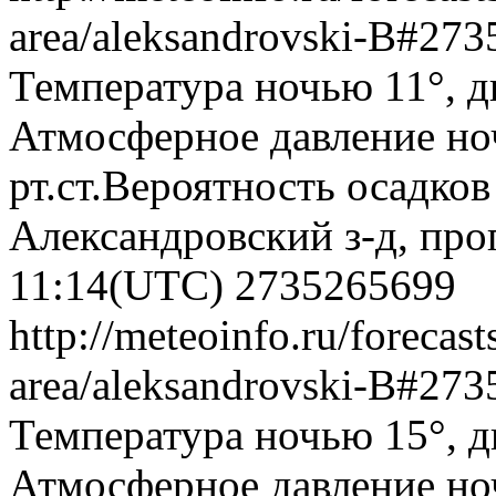
area/aleksandrovski-B#27
Температура ночью 11°, д
Атмосферное давление ноч
рт.ст.Вероятность осадко
Александровский з-д, про
11:14(UTC)
2735265699
http://meteoinfo.ru/forecast
area/aleksandrovski-B#27
Температура ночью 15°, дн
Атмосферное давление ноч