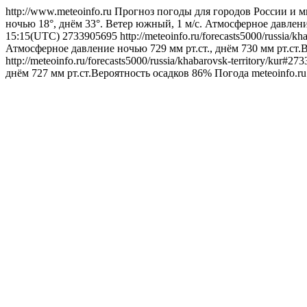
http://www.meteoinfo.ru
Прогноз погоды для городов России и м
ночью 18°, днём 33°. Ветер южный, 1 м/с. Атмосферное давлени
15:15(UTC)
2733905695
http://meteoinfo.ru/forecasts5000/russia/
Атмосферное давление ночью 729 мм рт.ст., днём 730 мм рт.ст.
http://meteoinfo.ru/forecasts5000/russia/khabarovsk-territory/kur#2
днём 727 мм рт.ст.Вероятность осадков 86%
Погода
meteoinfo.r