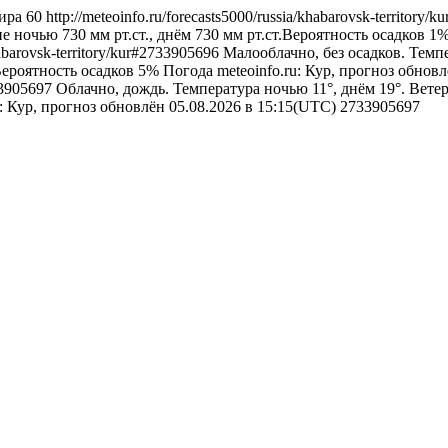
ира
60
http://meteoinfo.ru/forecasts5000/russia/khabarovsk-territory
е ночью 730 мм рт.ст., днём 730 мм рт.ст.Вероятность осадков 1
khabarovsk-territory/kur#2733905696
Малооблачно, без осадков. Темпе
Вероятность осадков 5%
Погода
meteoinfo.ru: Кур, прогноз обнов
733905697
Облачно, дождь. Температура ночью 11°, днём 19°. Ветер
u: Кур, прогноз обновлён 05.08.2026 в 15:15(UTC)
2733905697