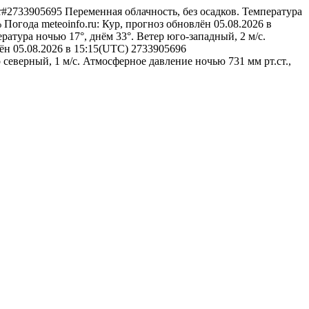
/kur#2733905695
Переменная облачность, без осадков. Температура
%
Погода
meteoinfo.ru: Кур, прогноз обновлён 05.08.2026 в
ратура ночью 17°, днём 33°. Ветер юго-западный, 2 м/с.
лён 05.08.2026 в 15:15(UTC)
2733905696
 северный, 1 м/с. Атмосферное давление ночью 731 мм рт.ст.,